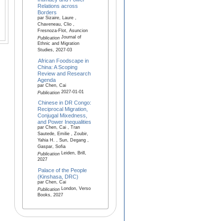
Relations across
Borders
par Sizaire, Laure ,
Chaveneau, Clio ,
Fresnoza-Flot, Asuncion
Journal of
Publication
Ethnic and Migration
Studies, 2027-03
African Foodscape in
China: A Scoping
Review and Research
Agenda
par Chen, Cai
2027-01-01
Publication
Chinese in DR Congo:
Reciprocal Migration,
Conjugal Mixedness,
and Power Inequalities
par Chen, Cai , Tran
Sautede, Emilie , Zoubir,
Yahia H. , Sun, Degang ,
Gaspar, Sofia
Leiden, Brill,
Publication
2027
Palace of the People
(Kinshasa, DRC)
par Chen, Cai
London, Verso
Publication
Books, 2027