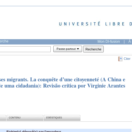
herche
Mon DI-fusion
|
À 
Passe-partout
Citer
ses migrants. La conquête d’une citoyenneté (A China e
e uma cidadania): Revisão crítica por Virginie Arantes
CONTENU
STATISTIQUES
Fichier(s) déposé(s) par l'encodeur