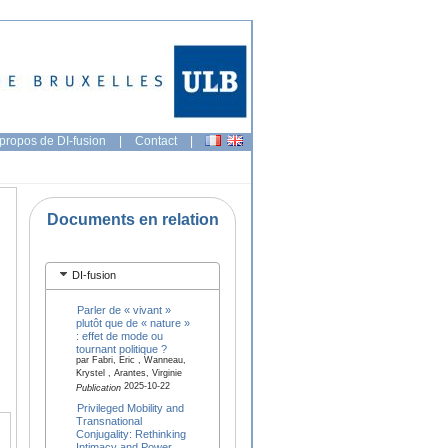
propos de DI-fusion
|
Contact
|
Documents en relation
DI-fusion
Parler de « vivant »
plutôt que de « nature »
: effet de mode ou
tournant politique ?
par Fabri, Eric , Wanneau,
Krystel , Arantes, Virginie
2025-10-22
Publication
Privileged Mobility and
Transnational
Conjugality: Rethinking
Intimacy and Power