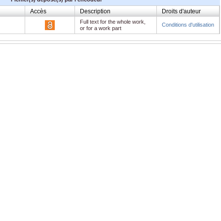
Accès
Description
Droits d'auteur
Full text for the whole work,
Conditions d'utilisation
or for a work part