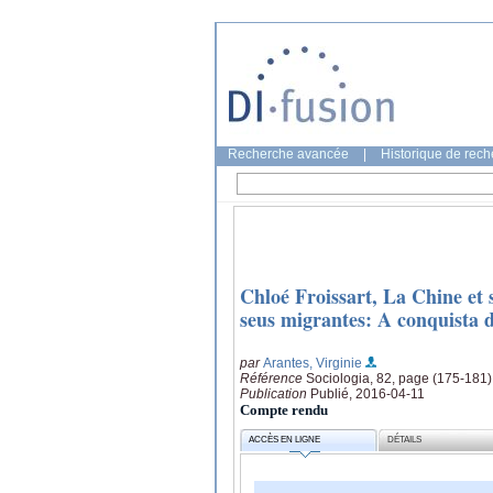
Recherche avancée
|
Historique de rec
Chloé Froissart, La Chine et 
seus migrantes: A conquista d
par
Arantes, Virginie
Référence
Sociologia, 82, page (175-181)
Publication
Publié, 2016-04-11
Compte rendu
ACCÈS EN LIGNE
DÉTAILS