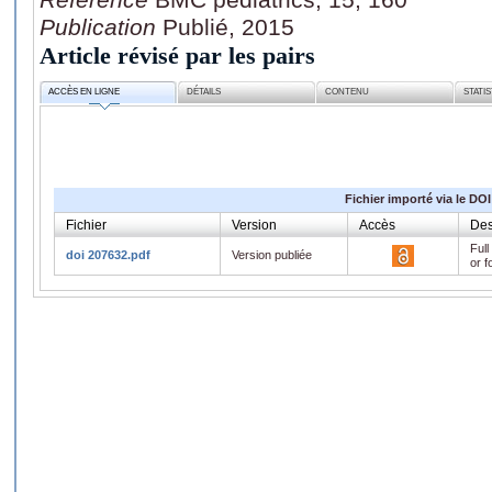
Publication
Publié, 2015
Article révisé par les pairs
ACCÈS EN LIGNE
DÉTAILS
CONTENU
STATI
Fichier importé via le DOI
Fichier
Version
Accès
Des
Full
doi 207632.pdf
Version publiée
or f