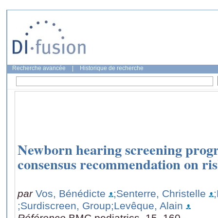
Recherche avancée
|
Historique de recherche
Newborn hearing screening prog
consensus recommendation on ris
par
Vos, Bénédicte
;Senterre, Christelle
;Surdiscreen, Group
;Levêque, Alain
Référence
BMC pediatrics, 15, 160