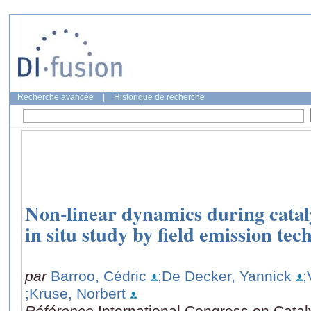
Recherche avancée
|
Historique de recherche
Non-linear dynamics during catal
in situ study by field emission tec
par
Barroo, Cédric
;De Decker, Yannick
;
;Kruse, Norbert
Référence
International Congress on Catal