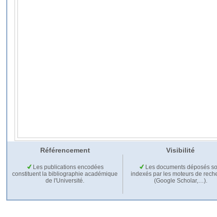
Référencement
Visibilité
Les publications encodées
Les documents déposés so
constituent la bibliographie académique
indexés par les moteurs de rech
de l'Université.
(Google Scholar,…).