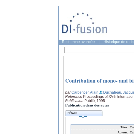
Recherche avancée
|
Historique de rec
Contribution of mono- and bia
par
Carpentier, Alain
;Duchateau, Jacqu
Référence
Proceedings of XVth Internati
Publication
Publié, 1995
Publication dans des actes
DÉTAILS
Titre:
Co
Auteur:
Ca