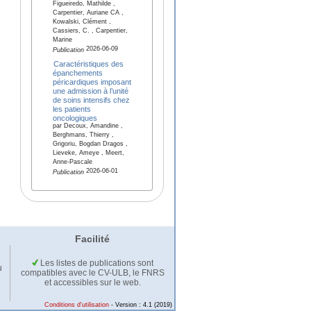
Figueiredo, Mathilde ,
Carpentier, Auriane CA ,
Kowalski, Clément ,
Cassiers, C. , Carpentier,
Marine
2026-06-09
Publication
Caractéristiques des
épanchements
péricardiques imposant
une admission à l’unité
de soins intensifs chez
les patients
oncologiques
par Decoux, Amandine ,
Berghmans, Thierry ,
Grigoriu, Bogdan Dragos ,
Lieveke, Ameye , Meert,
Anne-Pascale
2026-06-01
Publication
Facilité
Les listes de publications sont
u
compatibles avec le CV-ULB, le FNRS
et accessibles sur le web.
Conditions d'utilisation
- Version : 4.1 (2019)