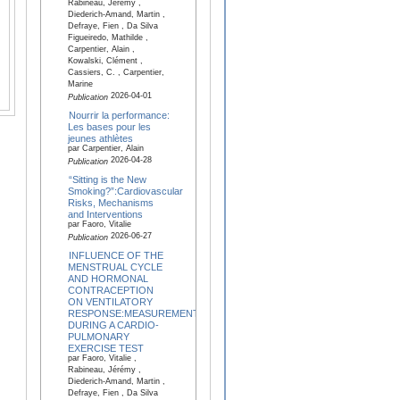
Rabineau, Jérémy ,
Diederich-Amand, Martin ,
Defraye, Fien , Da Silva
Figueiredo, Mathilde ,
Carpentier, Alain ,
Kowalski, Clément ,
Cassiers, C. , Carpentier,
Marine
2026-04-01
Publication
Nourrir la performance:
Les bases pour les
jeunes athlètes
par Carpentier, Alain
2026-04-28
Publication
“Sitting is the New
Smoking?”:Cardiovascular
Risks, Mechanisms
and Interventions
par Faoro, Vitalie
2026-06-27
Publication
INFLUENCE OF THE
MENSTRUAL CYCLE
AND HORMONAL
CONTRACEPTION
ON VENTILATORY
RESPONSE:MEASUREMENTS
DURING A CARDIO-
PULMONARY
EXERCISE TEST
par Faoro, Vitalie ,
Rabineau, Jérémy ,
Diederich-Amand, Martin ,
Defraye, Fien , Da Silva