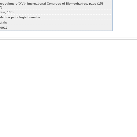
oceedings of XVth International Congress of Biomechanics, page (156-
7)
blié, 1995
decine pathologie humaine
glais
-0017