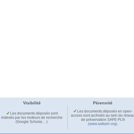
Visibilité
Pérennité
Les documents déposés en open-
Les documents déposés sont
access sont archivés au sein du résea
indexés par les moteurs de recherche
de préservation SAFE-PLN
(Google Scholar,…).
(www.safepln.org)
.