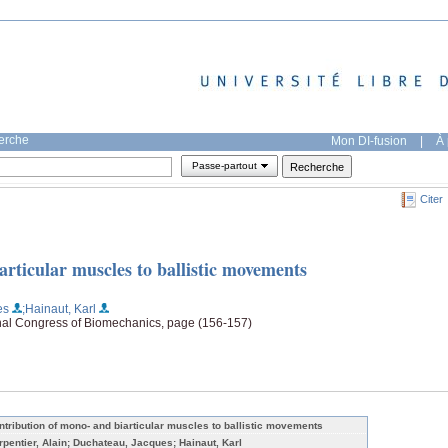
herche
Mon DI-fusion
|
À 
Passe-partout
Citer
rticular muscles to ballistic movements
es
;Hainaut, Karl
onal Congress of Biomechanics, page (156-157)
ntribution of mono- and biarticular muscles to ballistic movements
rpentier, Alain; Duchateau, Jacques; Hainaut, Karl