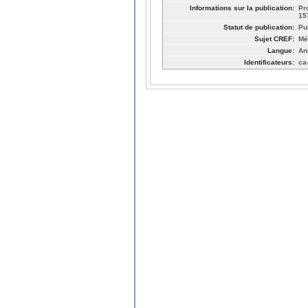
Informations sur la publication:
Pr
15
Statut de publication:
Pu
Sujet CREF:
Mé
Langue:
An
Identificateurs:
ca