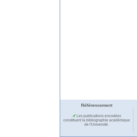
Référencement
Les publications encodées
constituent la bibliographie académique
de l'Université.