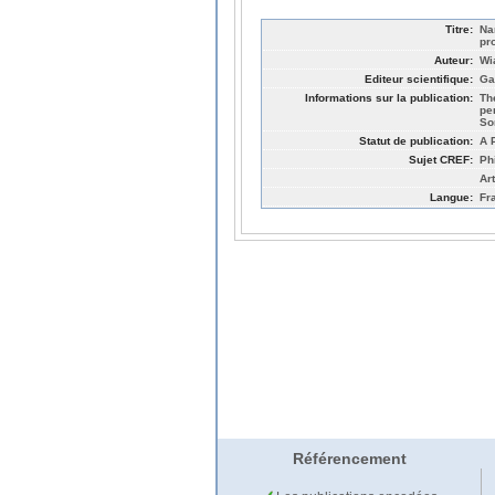
Titre:
Na
pr
Auteur:
Wi
Editeur scientifique:
Ga
Informations sur la publication:
Th
pe
So
Statut de publication:
A 
Sujet CREF:
Ph
Ar
Langue:
Fr
Référencement