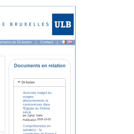
propos de DI-fusion
|
Contact
|
Documents en relation
DI-fusion
Averroès malgré lui :
usages,
détournements et
controverses dans
l'Egypte du XXème
siècle
par Zghal, Safia
2026-10-02
Publication
Compréhension en
spirale(s) : la
contribution de Sartre à