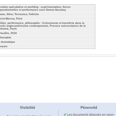
rration spéculative et worlding : expérimentation, forces
opositionnelles et performance avec Donna Haraway
ame, Aline; Terranova, Fabrizio
rcin-Marrou, Flore
éâtre, performance, philosophie : Croisements et transferts dans la
nsée anglo-américaine contemporaine, Presses universitaires de la
rbonne, Paris
Paraître, 2016
ilosophie
t dramatique
ançais
Visibilité
Pérennité
Les documents déposés en open-