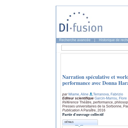
Recherche avancée
|
Historique de rec
Narration spéculative et world
performance avec Donna Har
par
Wiame, Aline
;Terranova, Fabrizio
Editeur scientifique
Garcin-Marrou, Flore
Référence
Théâtre, performance, philosop
Presses universitaires de la Sorbonne, Pa
Publication
A Paraître, 2016
Partie d'ouvrage collectif
DÉTAILS