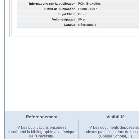
Informations sur la publication:
FCN, Bruxelles
Statut de publication:
Publié, 1997
Sujet CREF:
Droit
Volumes/pages:
80 p.
Langue:
Néerlandais
Référencement
Visibilité
Les publications encodées
Les documents déposés so
constituent la bibliographie académique
indexés par les moteurs de rech
de l'Université.
(Google Scholar,…).