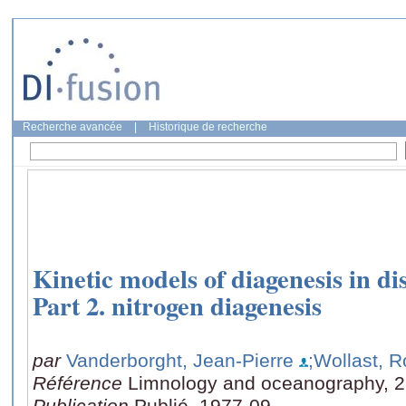
Recherche avancée
|
Historique de recherche
Kinetic models of diagenesis in d
Part 2. nitrogen diagenesis
par
Vanderborght, Jean-Pierre
;Wollast, R
Référence
Limnology and oceanography, 22
Publication
Publié, 1977-09