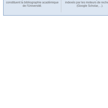
constituent la bibliographie académique
indexés par les moteurs de rech
de l'Université.
(Google Scholar,…).