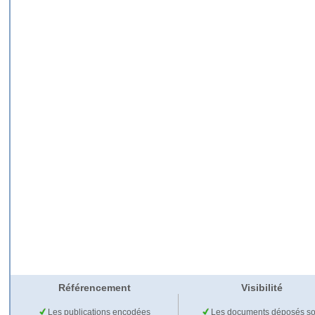
Référencement
Visibilité
Les publications encodées
Les documents déposés so