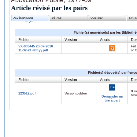
Article révisé par les pairs
ACCÈS EN LIGNE
DÉTAILS
CONTENU
STATI
Fichier(s) numérisé(s) par les Biblioth
Fichier
Version
Accès
Des
VX-003445 28-07-2016
Full
11-32-21 abbyy.pdf
or f
Fichier(s) déposé(s) par l'enc
Fichier
Version
Accès
Des
Œuv
223512.pdf
Version publiée
l'œ
Demander un
tiré à part