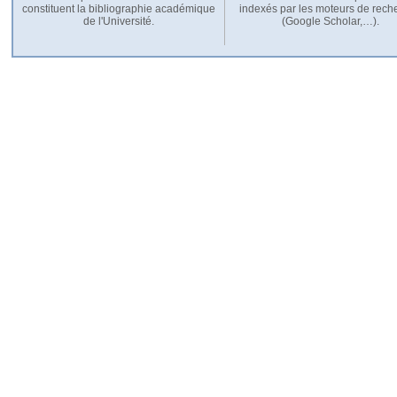
constituent la bibliographie académique
indexés par les moteurs de rech
de l'Université.
(Google Scholar,…).