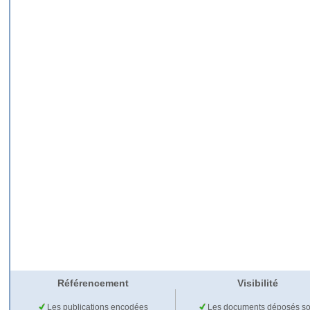
Référencement
Visibilité
Les publications encodées
Les documents déposés so