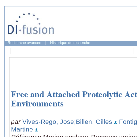
Recherche avancée
|
Historique de recherche
Free and Attached Proteolytic Act
Environments
par
Vives-Rego, Jose
;Billen, Gilles
;Fontig
Martine
Référence
Marine ecology. Progress series