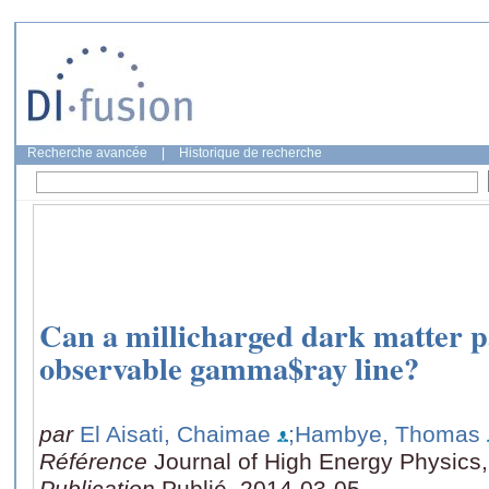
Recherche avancée
|
Historique de recherche
Can a millicharged dark matter p
observable gamma$ray line?
par
El Aisati, Chaimae
;Hambye, Thomas
Référence
Journal of High Energy Physics,
Publication
Publié, 2014-03-05