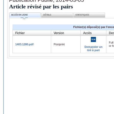
Article révisé par les pairs
ACCÈS EN LIGNE
DÉTAILS
STATISTIQUES
Fichier(s) déposé(s) par l'enc
Fichier
Version
Accès
Des
Full
1403.1280.pdf
Postprint
or f
Demander un
tiré à part