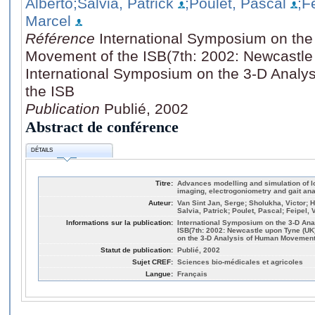
Alberto
;Salvia, Patrick
;Poulet, Pascal
;F
Marcel
Référence
International Symposium on the
Movement of the ISB(7th: 2002: Newcastle
International Symposium on the 3-D Anal
the ISB
Publication
Publié, 2002
Abstract de conférence
DÉTAILS
Titre:
Advances modelling and simulation of l
imaging, electrogoniometry and gait ana
Auteur:
Van Sint Jan, Serge; Sholukha, Victor; Hi
Salvia, Patrick; Poulet, Pascal; Feipel,
Informations sur la publication:
International Symposium on the 3-D An
ISB(7th: 2002: Newcastle upon Tyne (UK
on the 3-D Analysis of Human Movement 
Statut de publication:
Publié, 2002
Sujet CREF:
Sciences bio-médicales et agricoles
Langue:
Français