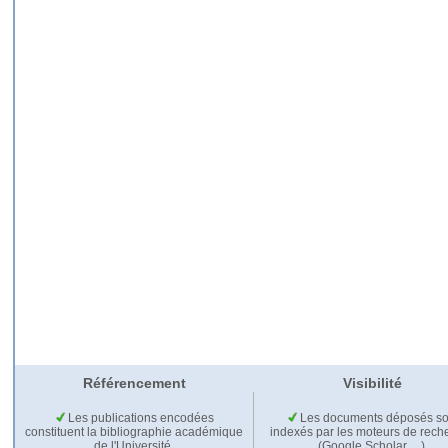
Référencement
Visibilité
Les publications encodées
Les documents déposés so
constituent la bibliographie académique
indexés par les moteurs de rech
de l'Université.
(Google Scholar,…).