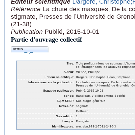
Editeur scientifique
Dargère, Christophe
;
Référence
La chute des masques, De la con
stigmate, Presses de l’Université de Greno
(21-38)
Publication
Publié, 2015-10-01
Partie d'ouvrage collectif
DÉTAILS
Titre:
Trois préfigurations du stigmate: L’ho
et l’étranger dans les archives Hughes
Auteur:
Vienne, Philippe
Editeur scientifique:
Dargère, Christophe; Héas, Stéphane
Informations sur la publication:
La chute des masques, De la constructio
Presses de l’Université de Grenoble, Gr
Statut de publication:
Publié, 2015-10-01
series:
Handicap, Vieillissement, Société
Sujet CREF:
Sociologie générale
Mots-clés:
stigmate
Goffman
Note edition:
1
Langue:
Français
Identificateurs:
urn:isbn:978-2-7061-2430-3