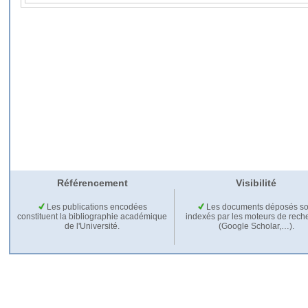
Référencement
Visibilité
Les publications encodées
Les documents déposés so
constituent la bibliographie académique
indexés par les moteurs de rech
de l'Université.
(Google Scholar,…).