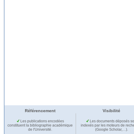
Référencement
Visibilité
Les publications encodées
Les documents déposés so
constituent la bibliographie académique
indexés par les moteurs de rech
de l'Université.
(Google Scholar,…).