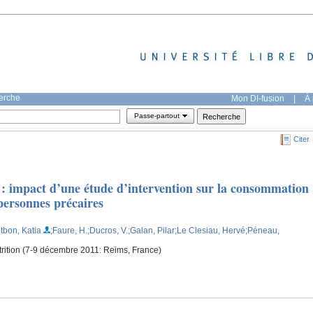
herche
Mon DI-fusion
|
À 
Passe-partout
Citer
 : impact d’une étude d’intervention sur la consommation
 personnes précaires
tbon, Katia
;Faure, H.
;Ducros, V.
;Galan, Pilar
;Le Clesiau, Hervé
;Péneau,
ition (7-9 décembre 2011: Reims, France)