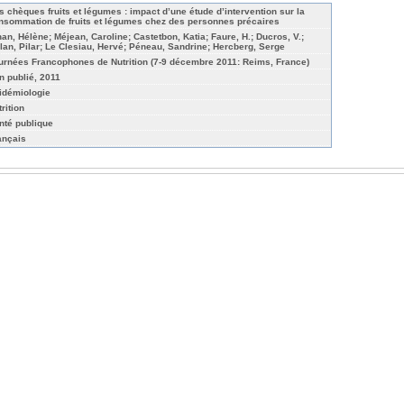
s chèques fruits et légumes : impact d’une étude d’intervention sur la
nsommation de fruits et légumes chez des personnes précaires
han, Hélène; Méjean, Caroline; Castetbon, Katia; Faure, H.; Ducros, V.;
lan, Pilar; Le Clesiau, Hervé; Péneau, Sandrine; Hercberg, Serge
urnées Francophones de Nutrition (7-9 décembre 2011: Reims, France)
n publié, 2011
idémiologie
rition
nté publique
ançais