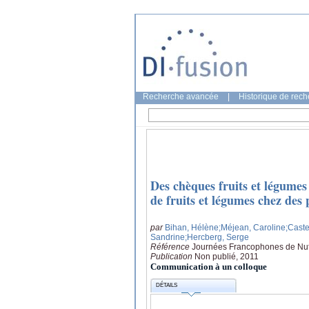
Recherche avancée
|
Historique de rec
Des chèques fruits et légumes
de fruits et légumes chez des
par
Bihan, Hélène
;Méjean, Caroline
;Caste
Sandrine
;Hercberg, Serge
Référence
Journées Francophones de Nutr
Publication
Non publié, 2011
Communication à un colloque
DÉTAILS