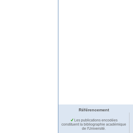
Référencement
Les publications encodées
constituent la bibliographie académique
de l'Université.