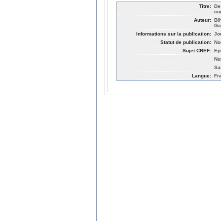
Titre:
De
co
Auteur:
Bi
Ga
Informations sur la publication:
Jo
Statut de publication:
No
Sujet CREF:
Ep
Nut
Sa
Langue:
Fr