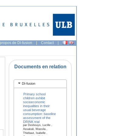
propos de DI-fusion
|
Contact
|
Documents en relation
DI-fusion
Primary school
children exhibit
socioeconomic
inequalities in their
usual beverage
consumption: baseline
assessment of the
DRINK trial
par Desbouys, Lucille ,
Assakali, Wassila ,
Thiebaut, Isabelle ,