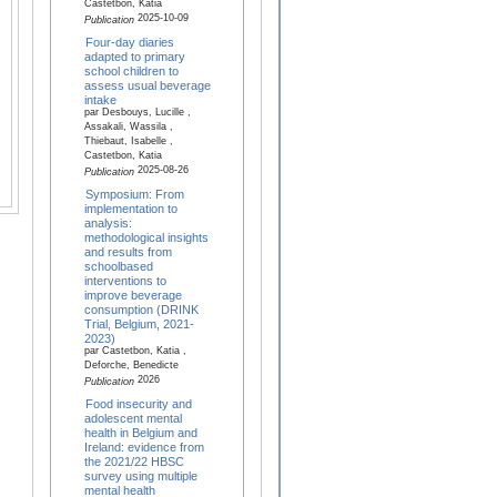
Castetbon, Katia
2025-10-09
Publication
Four-day diaries
adapted to primary
school children to
assess usual beverage
intake
par Desbouys, Lucille ,
Assakali, Wassila ,
Thiebaut, Isabelle ,
Castetbon, Katia
2025-08-26
Publication
Symposium: From
implementation to
analysis:
methodological insights
and results from
schoolbased
interventions to
improve beverage
consumption (DRINK
Trial, Belgium, 2021-
2023)
par Castetbon, Katia ,
Deforche, Benedicte
2026
Publication
Food insecurity and
adolescent mental
health in Belgium and
Ireland: evidence from
the 2021/22 HBSC
survey using multiple
mental health