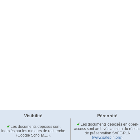
Visibilité
Pérennité
Les documents déposés en open-
Les documents déposés sont
access sont archivés au sein du résea
indexés par les moteurs de recherche
de préservation SAFE-PLN
(Google Scholar,…).
(www.safepln.org)
.