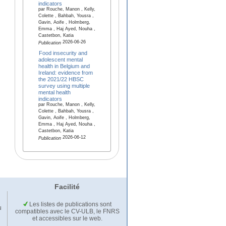
indicators
par Rouche, Manon , Kelly,
Colette , Bahbah, Yousra ,
Gavin, Aoife , Holmberg,
Emma , Haj Ayed, Nouha ,
Castetbon, Katia
2026-06-26
Publication
Food insecurity and
adolescent mental
health in Belgium and
Ireland: evidence from
the 2021/22 HBSC
survey using multiple
mental health
indicators
par Rouche, Manon , Kelly,
Colette , Bahbah, Yousra ,
Gavin, Aoife , Holmberg,
Emma , Haj Ayed, Nouha ,
Castetbon, Katia
2026-06-12
Publication
Facilité
Les listes de publications sont
u
compatibles avec le CV-ULB, le FNRS
et accessibles sur le web.