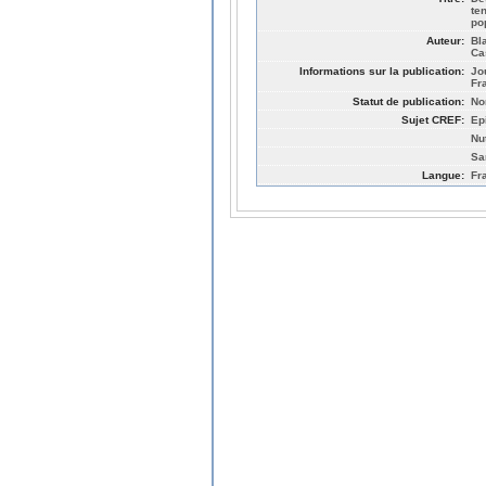
te
po
Auteur:
Bl
Ca
Informations sur la publication:
Jo
Fr
Statut de publication:
No
Sujet CREF:
Ep
Nut
Sa
Langue:
Fr