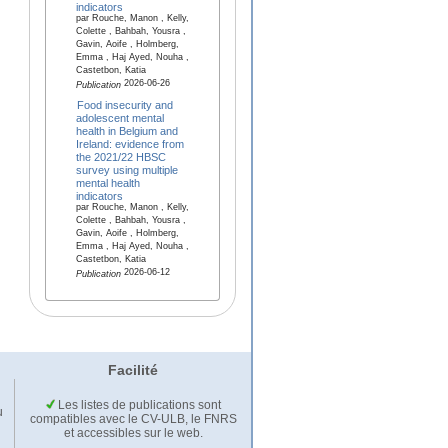
indicators
par Rouche, Manon , Kelly,
Colette , Bahbah, Yousra ,
Gavin, Aoife , Holmberg,
Emma , Haj Ayed, Nouha ,
Castetbon, Katia
2026-06-26
Publication
Food insecurity and
adolescent mental
health in Belgium and
Ireland: evidence from
the 2021/22 HBSC
survey using multiple
mental health
indicators
par Rouche, Manon , Kelly,
Colette , Bahbah, Yousra ,
Gavin, Aoife , Holmberg,
Emma , Haj Ayed, Nouha ,
Castetbon, Katia
2026-06-12
Publication
Facilité
Les listes de publications sont
u
compatibles avec le CV-ULB, le FNRS
et accessibles sur le web.