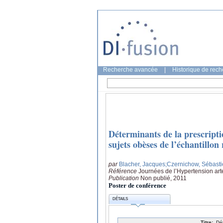
Recherche avancée
|
Historique de rec
Déterminants de la prescripti
sujets obèses de l’échantillon
par
Blacher, Jacques
;Czernichow, Sébast
Référence
Journées de l’Hypertension art
Publication
Non publié, 2011
Poster de conférence
DÉTAILS
Titre:
Dé