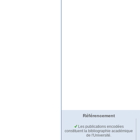
Référencement
Les publications encodées
constituent la bibliographie académique
de l'Université.