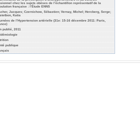
nsionnel chez les sujets obèses de l’échantillon représentatif de la
pulation française : l’Étude ENNS
acher, Jacques; Czernichow, Sébastien; Vernay, Michel; Hercberg, Serge;
stetbon, Katia
urnées de l’Hypertension artérielle (31e: 15-16 décembre 2011: Paris,
ance)
n publié, 2011
idémiologie
rition
nté publique
ançais