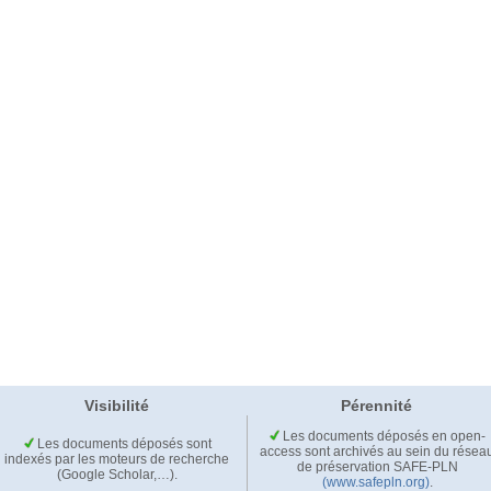
Visibilité
Pérennité
Les documents déposés en open-
Les documents déposés sont
access sont archivés au sein du résea
indexés par les moteurs de recherche
de préservation SAFE-PLN
(Google Scholar,…).
(www.safepln.org)
.