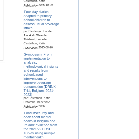
Castetbon, Katia
2025-10-09
Publication
Four-day diaries
adapted to primary
school children to
assess usual beverage
intake
par Desbouys, Lucille ,
Assakali, Wassila ,
Thiebaut, Isabelle ,
Castetbon, Katia
2025-08-26
Publication
Symposium: From
implementation to
analysis:
methodological insights
and results from
schoolbased
interventions to
improve beverage
consumption (DRINK
Trial, Belgium, 2021-
2023)
par Castetbon, Katia ,
Deforche, Benedicte
2026
Publication
Food insecurity and
adolescent mental
health in Belgium and
Ireland: evidence from
the 2021/22 HBSC
survey using multiple
mental health