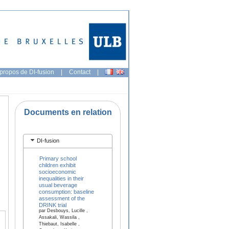
propos de DI-fusion
|
Contact
|
Documents en relation
DI-fusion
Primary school
children exhibit
socioeconomic
inequalities in their
usual beverage
consumption: baseline
assessment of the
DRINK trial
par Desbouys, Lucille ,
Assakali, Wassila ,
Thiebaut, Isabelle ,