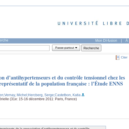
herche
Mon DI-fusion
|
À 
Passe-partout
Citer
on d’antihypertenseurs et du contrôle tensionnel chez les
 représentatif de la population française : l’Étude ENNS
ien
;Vernay, Michel
;Hercberg, Serge
;Castetbon, Katia
érielle (31e: 15-16 décembre 2011: Paris, France)
terminants de la prescription d’antihypertenseurs et du contrôle