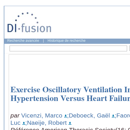
Recherche avancée
|
Historique de recherche
Exercise Oscillatory Ventilation 
Hypertension Versus Heart Failu
par
Vicenzi, Marco
;Deboeck, Gaël
;Faor
Luc
;Naeije, Robert
Référence
American Thoracic Society(16: 