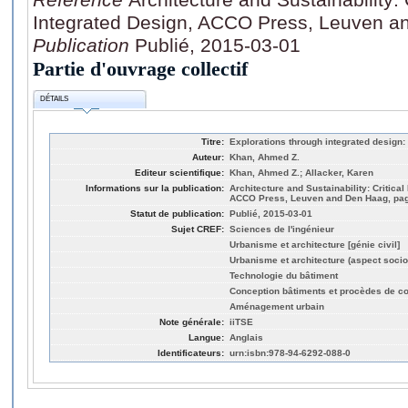
Integrated Design, ACCO Press, Leuven a
Publication
Publié, 2015-03-01
Partie d'ouvrage collectif
DÉTAILS
Titre:
Explorations through integrated design:
Auteur:
Khan, Ahmed Z.
Editeur scientifique:
Khan, Ahmed Z.; Allacker, Karen
Informations sur la publication:
Architecture and Sustainability: Critical
ACCO Press, Leuven and Den Haag, pag
Statut de publication:
Publié, 2015-03-01
Sujet CREF:
Sciences de l'ingénieur
Urbanisme et architecture [génie civil]
Urbanisme et architecture (aspect socio
Technologie du bâtiment
Conception bâtiments et procèdes de co
Aménagement urbain
Note générale:
iiTSE
Langue:
Anglais
Identificateurs:
urn:isbn:978-94-6292-088-0