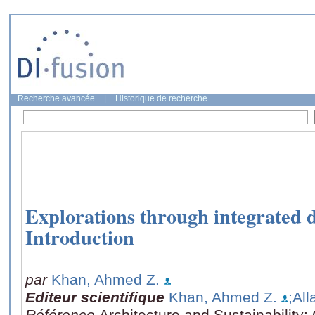
Recherche avancée
|
Historique de recherche
Explorations through integrated 
Introduction
par
Khan, Ahmed Z.
Editeur scientifique
Khan, Ahmed Z.
;All
Référence
Architecture and Sustainability: 