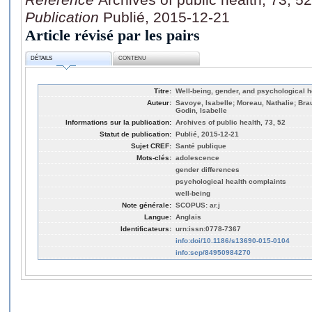
Publication
Publié, 2015-12-21
Article révisé par les pairs
DÉTAILS
CONTENU
Titre:
Well-being, gender, and psychological h
Auteur:
Savoye, Isabelle; Moreau, Nathalie; Brau
Godin, Isabelle
Informations sur la publication:
Archives of public health, 73, 52
Statut de publication:
Publié, 2015-12-21
Sujet CREF:
Santé publique
Mots-clés:
adolescence
gender differences
psychological health complaints
well-being
Note générale:
SCOPUS: ar.j
Langue:
Anglais
Identificateurs:
urn:issn:0778-7367
info:doi/10.1186/s13690-015-0104
info:scp/84950984270