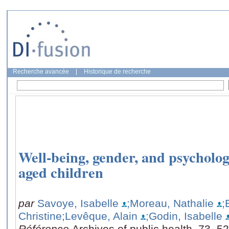
Recherche avancée
|
Historique de recherche
Well-being, gender, and psychologi
aged children
par
Savoye, Isabelle
;Moreau, Nathalie
;
Christine
;Levêque, Alain
;Godin, Isabelle
Référence
Archives of public health, 73, 52