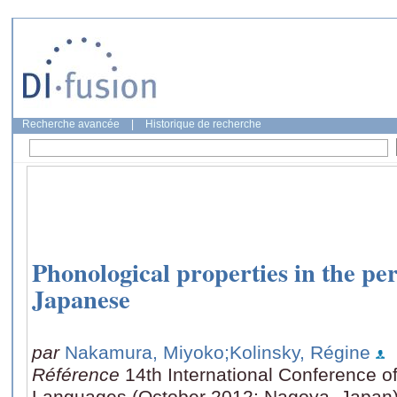
Recherche avancée
|
Historique de recherche
Phonological properties in the pe
Japanese
par
Nakamura, Miyoko
;Kolinsky, Régine
Référence
14th International Conference o
Languages (October 2012: Nagoya, Japan