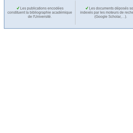
Les publications encodées
Les documents déposés so
constituent la bibliographie académique
indexés par les moteurs de rech
de l'Université.
(Google Scholar,…).