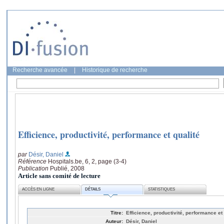
Recherche avancée
|
Historique de recherche
Efficience, productivité, performance et qualité
par
Désir, Daniel
Référence
Hospitals.be, 6, 2, page (3-4)
Publication
Publié, 2008
Article sans comité de lecture
ACCÈS EN LIGNE
DÉTAILS
STATISTIQUES
Titre:
Efficience, productivité, performance et 
Auteur:
Désir, Daniel