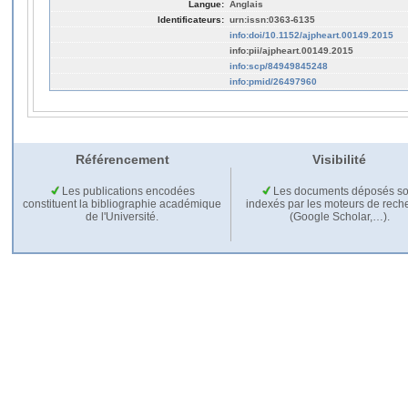
Langue:
Anglais
Identificateurs:
urn:issn:0363-6135
info:doi/10.1152/ajpheart.00149.2015
info:pii/ajpheart.00149.2015
info:scp/84949845248
info:pmid/26497960
Référencement
Visibilité
Les publications encodées
Les documents déposés so
constituent la bibliographie académique
indexés par les moteurs de rech
de l'Université.
(Google Scholar,…).