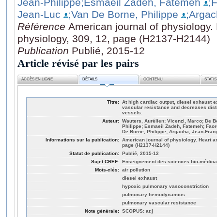
Jean-Philippe
;Esmaeil Zadeh, Fatemeh
;F
Jean-Luc
;Van De Borne, Philippe
;Argac
Référence
American journal of physiology. 
physiology, 309, 12, page (H2137-H2144)
Publication
Publié, 2015-12
Article révisé par les pairs
ACCÈS EN LIGNE
DÉTAILS
CONTENU
STATI
Titre:
At high cardiac output, diesel exhaust
vascular resistance and decreases diste
vessels.
Auteur:
Wauters, Aurélien; Vicenzi, Marco; De B
Philippe; Esmaeil Zadeh, Fatemeh; Faoro
De Borne, Philippe; Argacha, Jean-Fran
Informations sur la publication:
American journal of physiology. Heart an
page (H2137-H2144)
Statut de publication:
Publié, 2015-12
Sujet CREF:
Enseignement des sciences bio-médical
Mots-clés:
air pollution
diesel exhaust
hypoxic pulmonary vasoconstriction
pulmonary hemodynamics
pulmonary vascular resistance
Note générale:
SCOPUS: ar.j