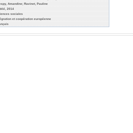
espy, Amandine; Ravinet, Pauline
blié, 2014
iences sociales
tégration et coopération européenne
ançais