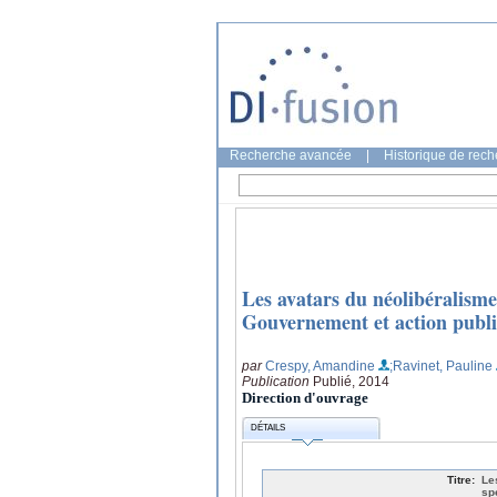
Recherche avancée
|
Historique de rec
Les avatars du néolibéralisme
Gouvernement et action publ
par
Crespy, Amandine
;Ravinet, Pauline
Publication
Publié, 2014
Direction d'ouvrage
DÉTAILS
Titre:
Le
sp