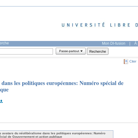
herche
Mon DI-fusion
|
À 
Passe-partout
Citer
 dans les politiques européennes: Numéro spécial de
ique
s avatars du néolibéralisme dans les politiques européennes: Numéro
écial de Gouvernement et action publique