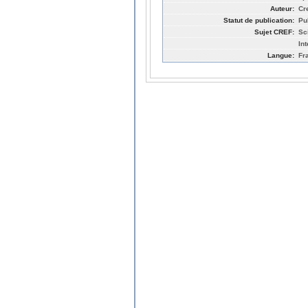
Auteur:
Cr
Statut de publication:
Pu
Sujet CREF:
Sc
In
Langue:
Fr