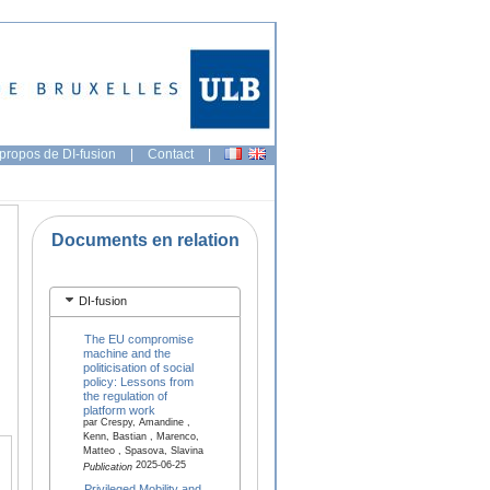
propos de DI-fusion
|
Contact
|
Documents en relation
DI-fusion
The EU compromise
machine and the
politicisation of social
policy: Lessons from
the regulation of
platform work
par Crespy, Amandine ,
Kenn, Bastian , Marenco,
Matteo , Spasova, Slavina
2025-06-25
Publication
Privileged Mobility and