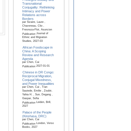
Transnational
Conjugality: Rethinking
Intimacy and Power
Relations across
Borders
par Sizaire, Laure ,
Chaveneau, Clio ,
Fresnoza-Flot, Asuncion
Journal of
Publication
Ethnic and Migration
Studies, 2027-03
African Foodscape in
China: A Scoping
Review and Research
Agenda
par Chen, Cai
2027-01-01
Publication
Chinese in DR Congo:
Reciprocal Migration,
Conjugal Mixedness,
and Power Inequalities
par Chen, Cai , Tran
Sautede, Emilie , Zoubir,
Yahia H. , Sun, Degang ,
Gaspar, Sofia
Leiden, Brill,
Publication
2027
Palace of the People
(Kinshasa, DRC)
par Chen, Cai
London, Verso
Publication
Books, 2027