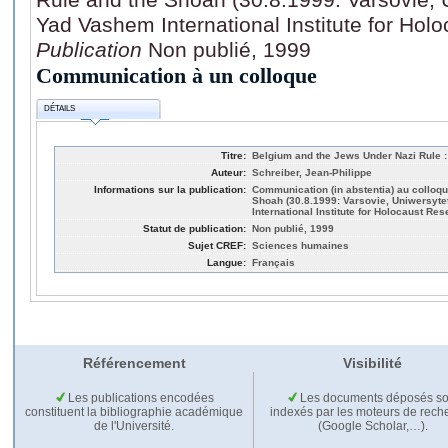
Yad Vashem International Institute for Hol
Publication
Non publié, 1999
Communication à un colloque
DÉTAILS
Titre:
Belgium and the Jews Under Nazi Rule 
Auteur:
Schreiber, Jean-Philippe
Informations sur la publication:
Communication (in abstentia) au colloq
Shoah (30.8.1999: Varsovie, Uniwersyt
International Institute for Holocaust Res
Statut de publication:
Non publié, 1999
Sujet CREF:
Sciences humaines
Langue:
Français
Référencement
Visibilité
Les publications encodées
Les documents déposés so
constituent la bibliographie académique
indexés par les moteurs de rech
de l'Université.
(Google Scholar,…).