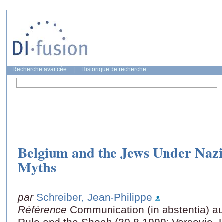
Recherche avancée
|
Historique de recherche
Belgium and the Jews Under Nazi
Myths
par
Schreiber, Jean-Philippe
Référence
Communication (in abstentia) a
Rule and the Shoah (30.8.1999: Varsovie, 