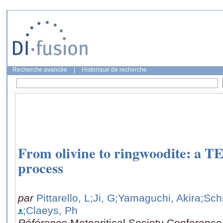
Recherche avancée
|
Historique de recherche
From olivine to ringwoodite: a T
process
par
Pittarello, L
;Ji, G
;Yamaguchi, Akira
;Sch
;Claeys, Ph
Référence
Meteoritical Society Conference