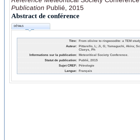
Publication
Publié, 2015
Abstract de conférence
DÉTAILS
Titre:
From olivine to ringwoodite: a TEM stu
Auteur:
Pittarello, L; Ji, G; Yamaguchi, Akira; S
Claeys, Ph
Informations sur la publication:
Meteoritical Society Conference.
Statut de publication:
Publié, 2015
Sujet CREF:
Pétrologie
Langue:
Français