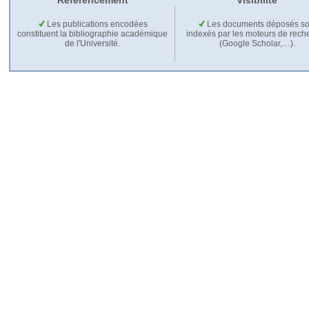
Référencement
Visibilité
Les publications encodées
Les documents déposés so
constituent la bibliographie académique
indexés par les moteurs de rech
de l'Université.
(Google Scholar,…).