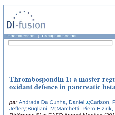
Recherche avancée
|
Historique de recherche
Thrombospondin 1: a master regul
oxidant defence in pancreatic beta
par
Andrade Da Cunha, Daniel
;Carlson, 
Jeffery
;Bugliani, M
;Marchetti, Piero
;Eizirik
Référence
51st EASD Annual Meeting (201