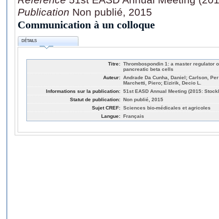
Publication
Non publié, 2015
Communication à un colloque
DÉTAILS
Titre:
Thrombospondin 1: a master regulator of
pancreatic beta cells
Auteur:
Andrade Da Cunha, Daniel; Carlson, Per; 
Marchetti, Piero; Eizirik, Decio L.
Informations sur la publication:
51st EASD Annual Meeting (2015: Stoc
Statut de publication:
Non publié, 2015
Sujet CREF:
Sciences bio-médicales et agricoles
Langue:
Français