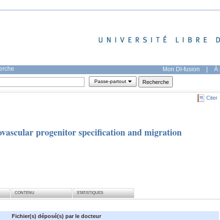
herche
Mon DI-fusion
|
À 
Passe-partout
Citer
vascular progenitor specification and migration
CONTENU
STATISTIQUES
Fichier(s) déposé(s) par le docteur