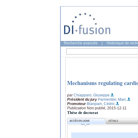
Recherche avancée
|
Historique de rec
Mechanisms regulating cardio
par
Chiapparo, Giuseppe
Président du jury
Parmentier, Marc
Promoteur
Blanpain, Cédric
Publication
Non publié, 2015-12-11
Thèse de doctorat
ACCÈS EN LIGNE
DÉTAILS