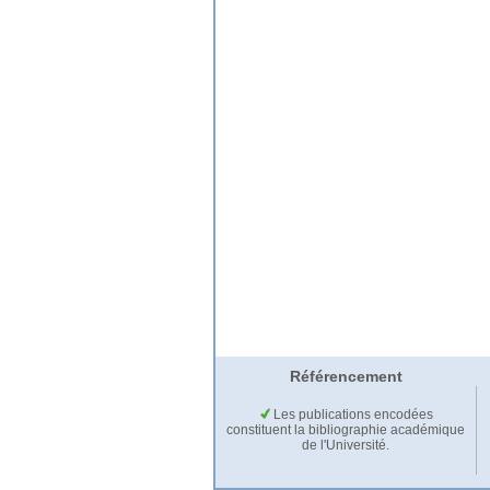
Référencement
Les publications encodées
constituent la bibliographie académique
de l'Université.