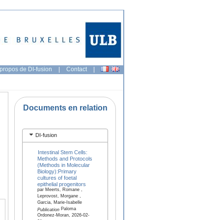
propos de DI-fusion
|
Contact
|
Documents en relation
DI-fusion
Intestinal Stem Cells:
Methods and Protocols
(Methods in Molecular
Biology):Primary
cultures of foetal
epithelial progenitors
par Meerts, Romane ,
Leprovost, Morgane ,
Garcia, Marie-Isabelle
Paloma
Publication
Ordonez-Moran, 2026-02-