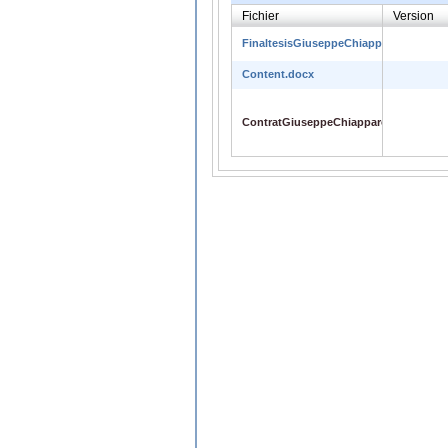
Fichier
Version
FinaltesisGiuseppeChiapparoDiFusion
Content.docx
ContratGiuseppeChiapparo.pdf