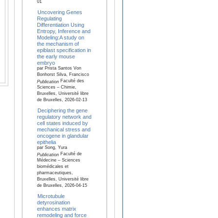
01
Uncovering Genes
Regulating
Differentiation Using
Entropy, Inference and
Modeling:A study on
the mechanism of
epiblast specification in
the early mouse
embryo
par Prista Santos Von
Bonhorst Silva, Francisco
Faculté des
Publication
Sciences – Chimie,
Bruxelles, Université libre
de Bruxelles, 2026-02-13
Deciphering the gene
regulatory network and
cell states induced by
mechanical stress and
oncogene in glandular
epithelia
par Song, Yura
Faculté de
Publication
Médecine – Sciences
biomédicales et
pharmaceutiques,
Bruxelles, Université libre
de Bruxelles, 2026-04-15
Microtubule
detyrosination
enhances matrix
remodeling and force