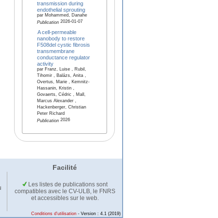
transmission during
endothelial sprouting
par Mohammed, Danahe
2026-01-07
Publication
A cell-permeable
nanobody to restore
F508del cystic fibrosis
transmembrane
conductance regulator
activity
par Franz, Luise , Rubil,
Tihomir , Balázs, Anita ,
Overtus, Marie , Kemnitz-
Hassanin, Kristin ,
Govaerts, Cédric , Mall,
Marcus Alexander ,
Hackenberger, Christian
Peter Richard
2026
Publication
Facilité
Les listes de publications sont
u
compatibles avec le CV-ULB, le FNRS
et accessibles sur le web.
Conditions d'utilisation
- Version : 4.1 (2019)