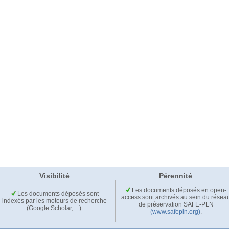
Visibilité
Pérennité
Les documents déposés en open-
Les documents déposés sont
access sont archivés au sein du résea
indexés par les moteurs de recherche
de préservation SAFE-PLN
(Google Scholar,…).
(www.safepln.org)
.