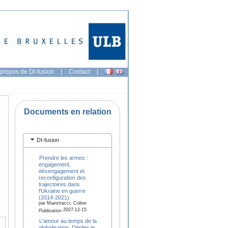
propos de DI-fusion
|
Contact
|
Documents en relation
DI-fusion
Prendre les armes :
engagement,
désengagement et
reconfiguration des
trajectoires dans
l'Ukraine en guerre
(2014-2021)
par Maestracci, Coline
2027-12-15
Publication
L'amour au temps de la
globalisation. Déplier le