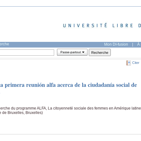
herche
Mon DI-fusion
|
À 
Passe-partout
Citer
 la primera reunión alfa acerca de la ciudadanía social de
a
cherche du programme ALFA, La citoyenneté sociale des femmes en Amérique latine
e de Bruxelles, Bruxelles)