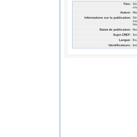
Titre:
Sí
ci
Auteur:
Ma
Informations sur la publication:
Sé
so
Un
Statut de publication:
No
Sujet CREF:
So
Langue:
Es
Identificateurs:
bm