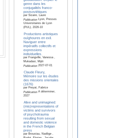
genre dans les
conjugalités franco-
postsoviétiques
par Sizaire, Laure
Lyon, Presses
Publication
Universitaires de Lyon
(PUL), 2026-10
Productions artistiques
ouïghoures en exil.
Naviguer entre
impératifs collectifs et
expressions
individuelles.
par Frangville, Vanessa ,
Mukadasi, Mijiti
2027-07-01
Publication
Claude Fleury,
Mémoire sur les études
des missions orientales
(1676)
par Preyat, Fabrice
A déterminer,
Publication
2027
Alive and unimagined:
(mis)representations of
victims and survivors
of psychotrauma
resulting from sexual
and domestic violence
in the French Belgian
press
par Broustau, Nadège ,