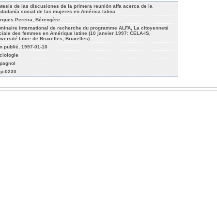
ntesis de las discusiones de la primera reunión alfa acerca de la
udadanía social de las mujeres en América latina
rques Pereira, Bérengère
minaire international de recherche du programme ALFA, La citoyenneté
ciale des femmes en Amérique latine (10 janvier 1997: CELA-IS,
iversité Libre de Bruxelles, Bruxelles)
n publié, 1997-01-10
ciologie
pagnol
p-0230