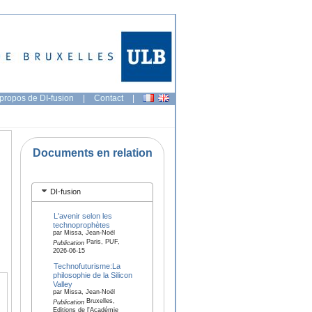
propos de DI-fusion
|
Contact
|
Documents en relation
DI-fusion
L'avenir selon les
technoprophètes
par Missa, Jean-Noël
Paris, PUF,
Publication
2026-06-15
Technofuturisme:La
philosophie de la Silicon
Valley
par Missa, Jean-Noël
Bruxelles,
Publication
Editions de l'Académie