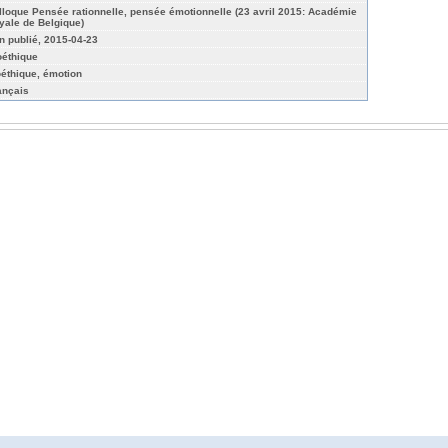
lloque Pensée rationnelle, pensée émotionnelle (23 avril 2015: Académie
yale de Belgique)
n publié, 2015-04-23
oéthique
oéthique, émotion
ançais