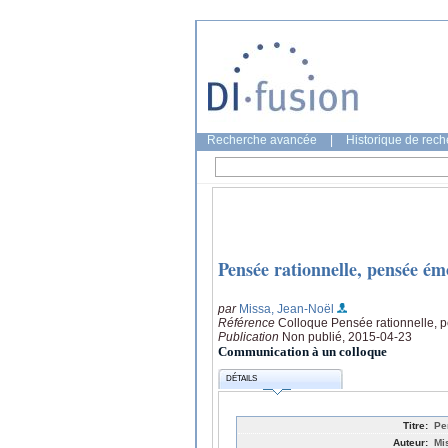
Recherche avancée
|
Historique de rec
Pensée rationnelle, pensée ém
par
Missa, Jean-Noël
Référence
Colloque Pensée rationnelle, 
Publication
Non publié, 2015-04-23
Communication à un colloque
DÉTAILS
Titre:
Pe
Auteur:
Mi