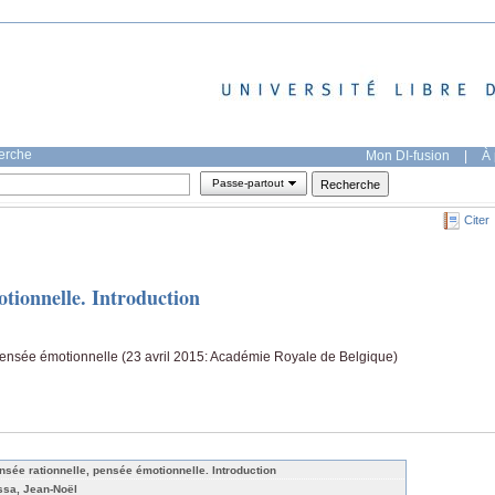
herche
Mon DI-fusion
|
À 
Passe-partout
Citer
otionnelle. Introduction
pensée émotionnelle (23 avril 2015: Académie Royale de Belgique)
nsée rationnelle, pensée émotionnelle. Introduction
ssa, Jean-Noël