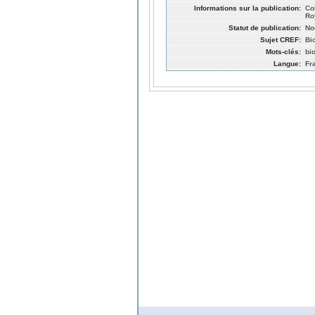
Informations sur la publication:
Co
Ro
Statut de publication:
No
Sujet CREF:
Bi
Mots-clés:
bi
Langue:
Fr