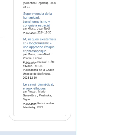
(collection Regards), 2026-
03-01
Supervivencia de la
humanidad,
transhumanismo y
conquista espacial
par Missa, Jean-Noël
2024-12-30
Publication
IA, risques existentiels
et « longtermisme » :
une approche éthique
et philosophique
par Missa, Jean-Noël ,
Poamé, Lazare
Bouaké, Côte
Publication
d'Ivoire, RIFEB,
Publications de la Chaire
Unesco de Bioéthique,
2024-12-30
Le savoir biomédical:
enjeux éthiques
par Pinsart, Marie-
Geneviève , Mezinska,
Signe
Paris-Londres,
Publication
Iste-Wiley, 2027