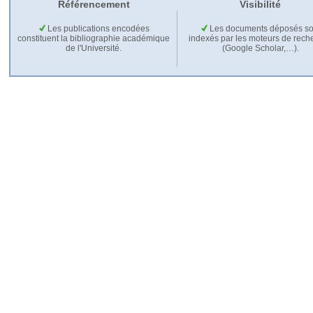
Référencement
Visibilité
Les publications encodées
Les documents déposés so
constituent la bibliographie académique
indexés par les moteurs de rech
de l'Université.
(Google Scholar,…).