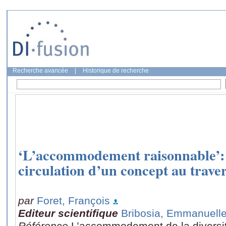
Recherche avancée
|
Historique de recherche
‘L’accommodement raisonnable’: l
circulation d’un concept au traver
par
Foret, François
Editeur scientifique
Bribosia, Emmanuell
Référence
L’accommodement de la diversit