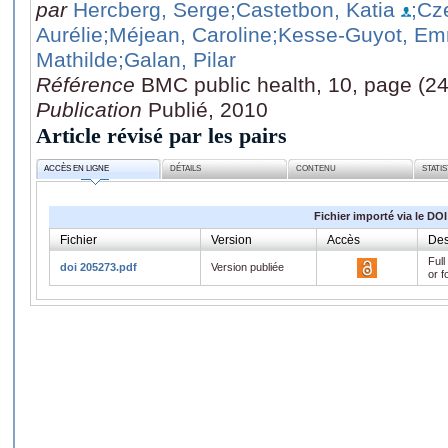
par
Hercberg, Serge
;Castetbon, Katia
;Cz
Aurélie
;Méjean, Caroline
;Kesse-Guyot, Em
Mathilde
;Galan, Pilar
Référence
BMC public health, 10, page (2
Publication
Publié, 2010
Article révisé par les pairs
ACCÈS EN LIGNE
DÉTAILS
CONTENU
STATI
Fichier importé via le DOI
Fichier
Version
Accès
Des
Full
doi 205273.pdf
Version publiée
or f