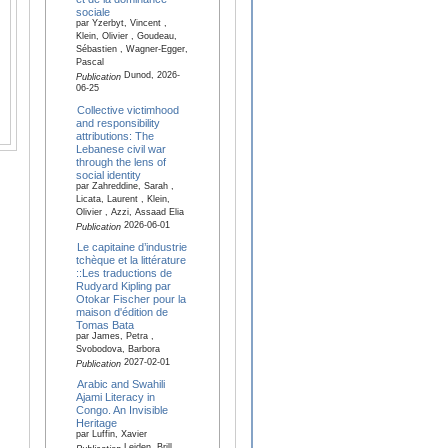
sociale
par Yzerbyt, Vincent ,
Klein, Olivier , Goudeau,
Sébastien , Wagner-Egger,
Pascal
Dunod, 2026-
Publication
06-25
Collective victimhood
and responsibility
attributions: The
Lebanese civil war
through the lens of
social identity
par Zahreddine, Sarah ,
Licata, Laurent , Klein,
Olivier , Azzi, Assaad Elia
2026-06-01
Publication
Le capitaine d’industrie
tchèque et la littérature
::Les traductions de
Rudyard Kipling par
Otokar Fischer pour la
maison d'édition de
Tomas Bata
par James, Petra ,
Svobodova, Barbora
2027-02-01
Publication
Arabic and Swahili
Ajami Literacy in
Congo. An Invisible
Heritage
par Luffin, Xavier