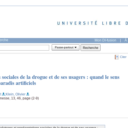
herche
Mon DI-fusion
|
À 
Passe-partout
Citer
 sociales de la drogue et de ses usagers : quand le sens
radis artificiels
t
;Klein, Olivier
nesse, 13, 46, page (2-9)
éréotypes et représentations sociales de la drogue et de ses usagers :