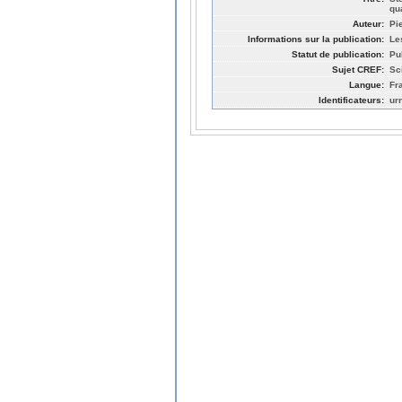
qu
Auteur:
Pi
Informations sur la publication:
Le
Statut de publication:
Pu
Sujet CREF:
Sc
Langue:
Fr
Identificateurs:
ur