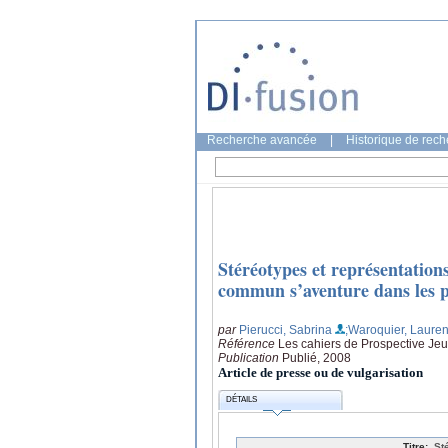
Recherche avancée
|
Historique de rec
Stéréotypes et représentations
commun s’aventure dans les pa
par
Pierucci, Sabrina
;Waroquier, Lauren
Référence
Les cahiers de Prospective Jeu
Publication
Publié, 2008
Article de presse ou de vulgarisation
DÉTAILS
Titre:
St