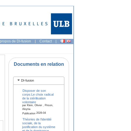
propos de DI-fusion
|
Contact
|
Documents en relation
DI-fusion
Disposer de son
corps:Le choix radical
de la stérilisation
volontaire
par Klein, Olivier , Pirson,
Aloytia
2026-04
Publication
Théories de l’identité
sociale, de la
justification du système
et de la dominance