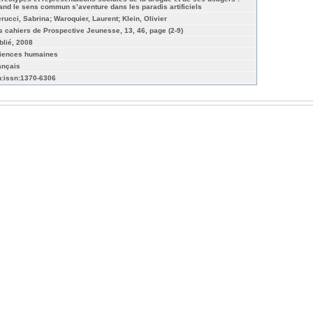
and le sens commun s’aventure dans les paradis artificiels
erucci, Sabrina; Waroquier, Laurent; Klein, Olivier
s cahiers de Prospective Jeunesse, 13, 46, page (2-9)
blié, 2008
iences humaines
ançais
n:issn:1370-6306