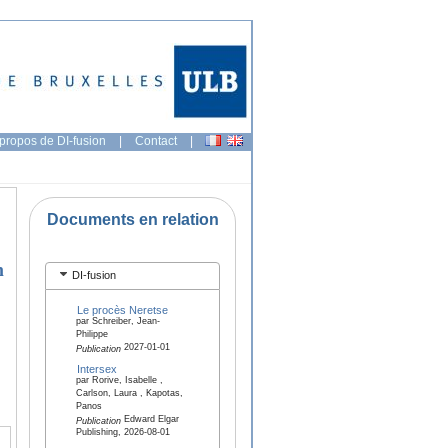
propos de DI-fusion
|
Contact
|
Documents en relation
n
DI-fusion
Le procès Neretse
par Schreiber, Jean-
Philippe
2027-01-01
Publication
Intersex
par Rorive, Isabelle ,
Carlson, Laura , Kapotas,
Panos
Edward Elgar
Publication
Publishing, 2026-08-01