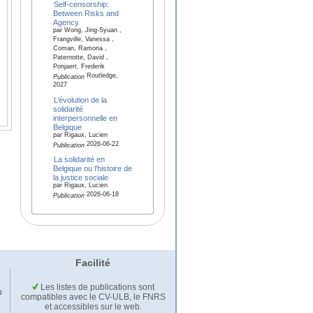
Self-censorship:
Between Risks and
Agency
par Wong, Jing-Syuan ,
Frangville, Vanessa ,
Coman, Ramona ,
Paternotte, David ,
Ponjaert, Frederik
Routledge,
Publication
2027
L’évolution de la
solidarité
interpersonnelle en
Belgique
par Rigaux, Lucien
2026-06-22
Publication
La solidarité en
Belgique ou l’histoire de
la justice sociale
par Rigaux, Lucien
2026-06-18
Publication
Facilité
Les listes de publications sont
u
compatibles avec le CV-ULB, le FNRS
et accessibles sur le web.