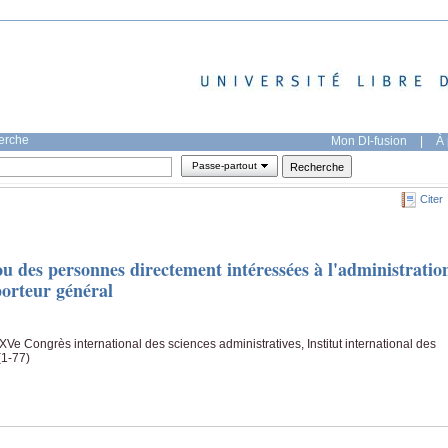
herche
Mon DI-fusion
|
À 
Passe-partout
Citer
ou des personnes directement intéressées à l'administratio
porteur général
e Congrès international des sciences administratives, Institut international des
(1-77)