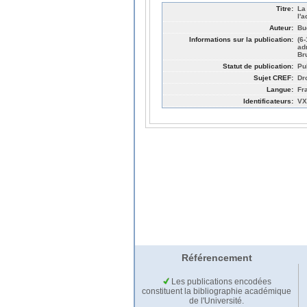
Titre:
La
l'
Auteur:
Bu
Informations sur la publication:
(6
ad
Br
Statut de publication:
Pu
Sujet CREF:
Dro
Langue:
Fr
Identificateurs:
VX
Référencement
Les publications encodées
constituent la bibliographie académique
de l'Université.