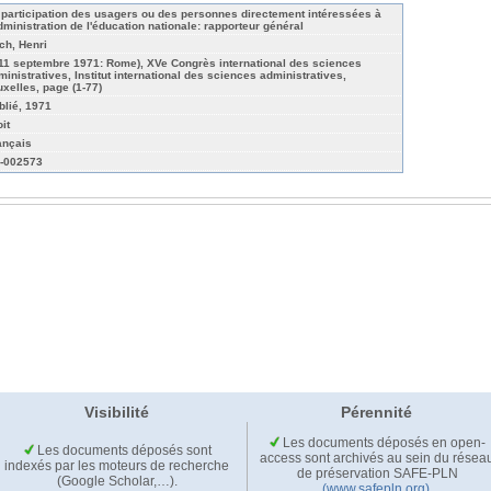
 participation des usagers ou des personnes directement intéressées à
administration de l'éducation nationale: rapporteur général
ch, Henri
-11 septembre 1971: Rome), XVe Congrès international des sciences
ministratives, Institut international des sciences administratives,
uxelles, page (1-77)
blié, 1971
it
ançais
-002573
Visibilité
Pérennité
Les documents déposés en open-
Les documents déposés sont
access sont archivés au sein du résea
indexés par les moteurs de recherche
de préservation SAFE-PLN
(Google Scholar,…).
(www.safepln.org)
.