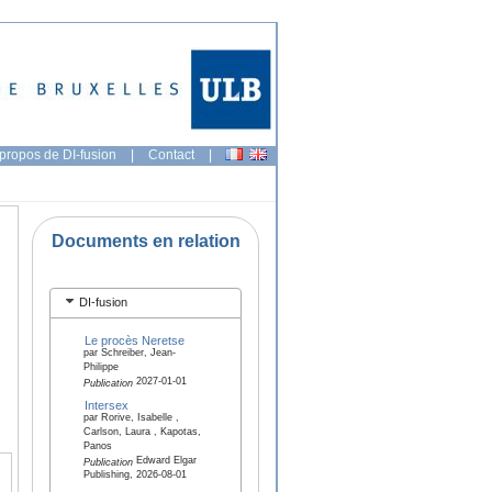
propos de DI-fusion
|
Contact
|
Documents en relation
DI-fusion
Le procès Neretse
par Schreiber, Jean-
Philippe
2027-01-01
Publication
Intersex
par Rorive, Isabelle ,
Carlson, Laura , Kapotas,
Panos
Edward Elgar
Publication
Publishing, 2026-08-01