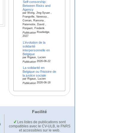
Self-censorship:
Between Risks and
Agency
par Wong, Jing-Syuan ,
Frangville, Vanessa ,
Coman, Ramona ,
Paternotte, David ,
Ponjaert, Frederik
Routledge,
Publication
2027
L’évolution de la
solidarité
interpersonnelle en
Belgique
par Rigaux, Lucien
2026-06-22
Publication
La solidarité en
Belgique ou l’histoire de
la justice sociale
par Rigaux, Lucien
2026-06-18
Publication
Facilité
Les listes de publications sont
u
compatibles avec le CV-ULB, le FNRS
et accessibles sur le web.