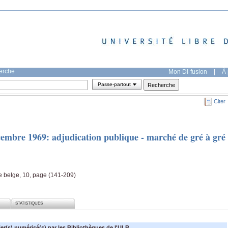
herche
Mon DI-fusion
|
À 
Passe-partout
Citer
cembre 1969: adjudication publique - marché de gré à gré
e belge, 10, page (141-209)
STATISTIQUES
ier(s) numérisé(s) par les Bibliothèques de l'ULB