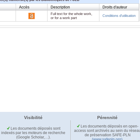
Accès
Description
Droits d'auteur
Full text for the whole work,
Conditions d'utilisation
or for a work part
Visibilité
Pérennité
Les documents déposés en open-
Les documents déposés sont
access sont archivés au sein du résea
indexés par les moteurs de recherche
de préservation SAFE-PLN
(Google Scholar,…).
(www.safepln.org)
.