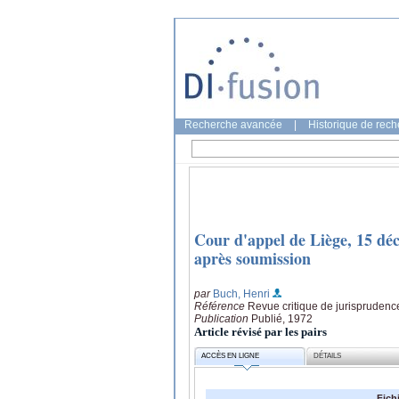
Recherche avancée
|
Historique de rec
Cour d'appel de Liège, 15 dé
après soumission
par
Buch, Henri
Référence
Revue critique de jurisprudenc
Publication
Publié, 1972
Article révisé par les pairs
ACCÈS EN LIGNE
DÉTAILS
Fich