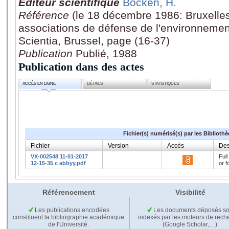
Editeur scientifique
Bocken, H.
Référence
(le 18 décembre 1986: Bruxelles)
associations de défense de l'environnement,
Scientia, Brussel, page (16-37)
Publication
Publié, 1988
Publication dans des actes
ACCÈS EN LIGNE
DÉTAILS
STATISTIQUES
Fichier(s) numérisé(s) par les Biblioth
Fichier
Version
Accès
Des
VX-002548 11-01-2017
Full
12-15-35 c abbyy.pdf
or f
Référencement
Visibilité
Les publications encodées
Les documents déposés so
constituent la bibliographie académique
indexés par les moteurs de rech
de l'Université.
(Google Scholar,…).