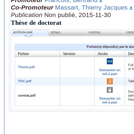
Co-Promoteur
Massart, Thierry Jacques
Publication
Non publié, 2015-11-30
Thèse de doctorat
ACCÈS EN LIGNE
DÉTAILS
CONTENU
STATI
Fichier(s) déposé(s) par le do
Fichier
Version
Accès
Des
Full
Thesis.pdf
or f
Demander un
tiré à part
TOC.pdf
Tabl
Doc
contrat.pdf
admi
Demander un
l'œ
tiré à part