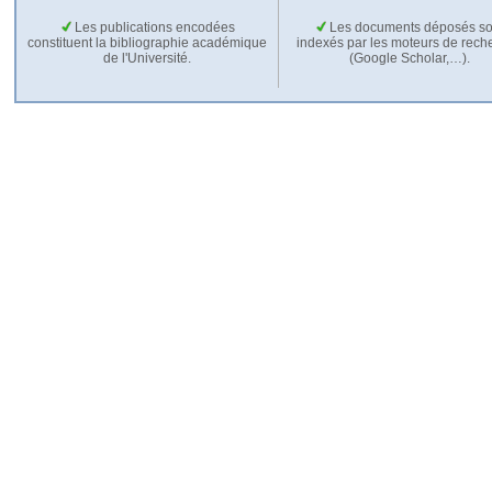
Les publications encodées
Les documents déposés so
constituent la bibliographie académique
indexés par les moteurs de rech
de l'Université.
(Google Scholar,…).