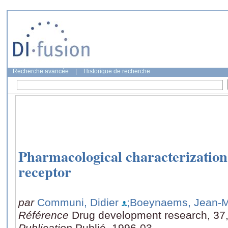
Recherche avancée
|
Historique de recherche
Pharmacological characterizatio
receptor
par
Communi, Didier
;Boeynaems, Jean-M
Référence
Drug development research, 37,
Publication
Publié, 1996-03