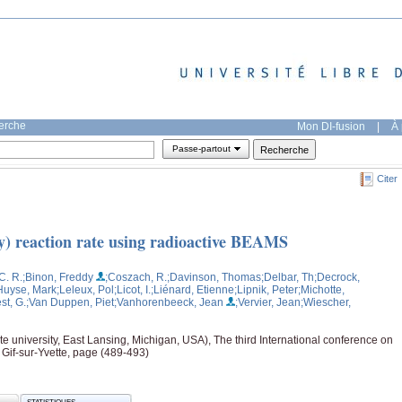
herche
Mon DI-fusion
|
À 
Passe-partout
Citer
y) reaction rate using radioactive BEAMS
C. R.
;Binon, Freddy
;Coszach, R.
;Davinson, Thomas
;Delbar, Th
;Decrock,
Huyse, Mark
;Leleux, Pol
;Licot, I.
;Liénard, Etienne
;Lipnik, Peter
;Michotte,
st, G.
;Van Duppen, Piet
;Vanhorenbeeck, Jean
;Vervier, Jean
;Wiescher,
 university, East Lansing, Michigan, USA), The third International conference on
, Gif-sur-Yvette, page (489-493)