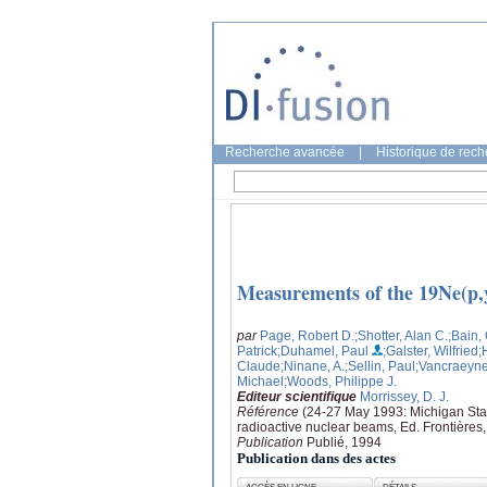
Recherche avancée
|
Historique de rec
Measurements of the 19Ne(p,
par
Page, Robert D.
;Shotter, Alan C.
;Bain, 
Patrick
;Duhamel, Paul
;Galster, Wilfried
;
Claude
;Ninane, A.
;Sellin, Paul
;Vancraeyne
Michael
;Woods, Philippe J.
Editeur scientifique
Morrissey, D. J.
Référence
(24-27 May 1993: Michigan State
radioactive nuclear beams, Ed. Frontières
Publication
Publié, 1994
Publication dans des actes