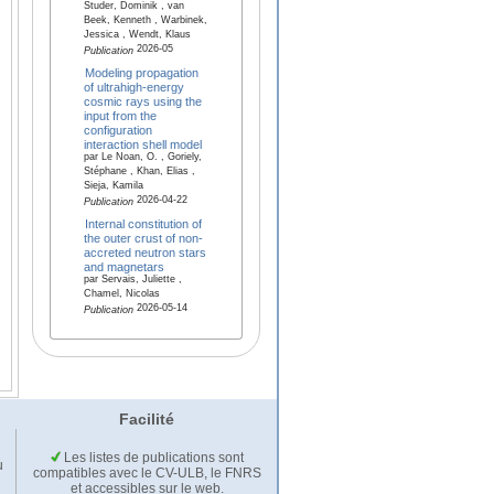
Studer, Dominik , van
Beek, Kenneth , Warbinek,
Jessica , Wendt, Klaus
2026-05
Publication
Modeling propagation
of ultrahigh-energy
cosmic rays using the
input from the
configuration
interaction shell model
par Le Noan, O. , Goriely,
Stéphane , Khan, Elias ,
Sieja, Kamila
2026-04-22
Publication
Internal constitution of
the outer crust of non-
accreted neutron stars
and magnetars
par Servais, Juliette ,
Chamel, Nicolas
2026-05-14
Publication
Facilité
Les listes de publications sont
u
compatibles avec le CV-ULB, le FNRS
et accessibles sur le web.