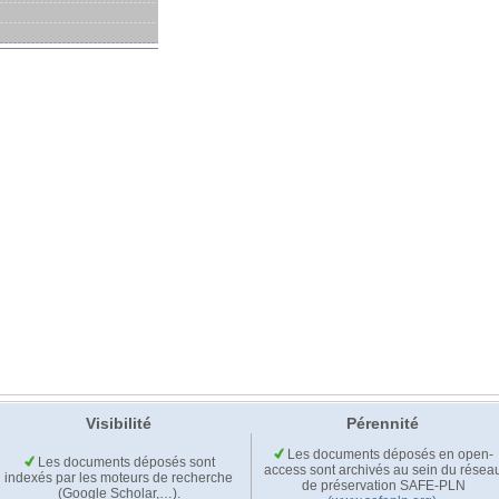
Visibilité
Pérennité
Les documents déposés en open-
Les documents déposés sont
access sont archivés au sein du résea
indexés par les moteurs de recherche
de préservation SAFE-PLN
(Google Scholar,…).