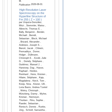
M.
2026-06-01
Publication
High-Resolution Laser
Spectroscopy on the
Hyperfine Structure of
Fm 255 ( Z = 100 )
par Urquiza-González,
Mitzi , Stemmler, Matou ,
Albrecht, Thomas E. ,
Bally, Benjamin , Bender,
Michaël , Berndt,
Sebastian , Block, Michael
, Brizard, Alexandre ,
Andrews, Joseph S. ,
Bieroń, Jacek , Chhetri,
Premaditya , Dorrer,
Holger , Düllmann,
Christoph E. , Ezold, Julie
G. , Goriely, Stéphane ,
Gutiérrez, Manuel J. ,
Hanstorp, Dag , Hasse,
Raphael , Heinke,
Reinhard , Hens, Kristien ,
Hilaire, Stéphane , Kaja,
Magdalena , Kieck, Tom ,
Kneip, Nina , Köster, Ulli ,
Loria Basto, Andrea Tzeitel
, Mokry, Christoph ,
Münzberg, Danny , Myhre,
Kristian , Niemeyer,
Thorben , Péru, Sophie ,
Raeder, Sebastian ,
Renisch, Dennis , Runke,
Jörg , Schrell, Samantha ,