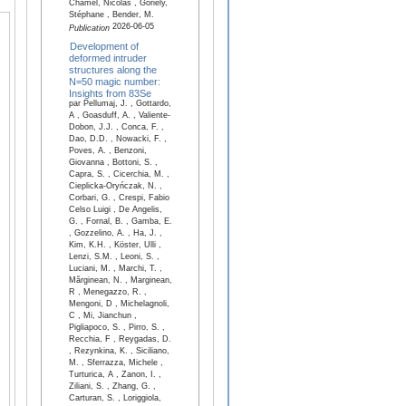
Chamel, Nicolas , Goriely,
Stéphane , Bender, M.
2026-06-05
Publication
Development of
deformed intruder
structures along the
N=50 magic number:
Insights from 83Se
par Pellumaj, J. , Gottardo,
A , Goasduff, A. , Valiente-
Dobon, J.J. , Conca, F. ,
Dao, D.D. , Nowacki, F. ,
Poves, A. , Benzoni,
Giovanna , Bottoni, S. ,
Capra, S. , Cicerchia, M. ,
Cieplicka-Oryńczak, N. ,
Corbari, G. , Crespi, Fabio
Celso Luigi , De Angelis,
G. , Fornal, B. , Gamba, E.
, Gozzelino, A. , Ha, J. ,
Kim, K.H. , Köster, Ulli ,
Lenzi, S.M. , Leoni, S. ,
Luciani, M. , Marchi, T. ,
Mărginean, N. , Marginean,
R , Menegazzo, R. ,
Mengoni, D , Michelagnoli,
C , Mi, Jianchun ,
Pigliapoco, S. , Pirro, S. ,
Recchia, F , Reygadas, D.
, Rezynkina, K. , Siciliano,
M. , Sferrazza, Michele ,
Turturica, A , Zanon, I. ,
Ziliani, S. , Zhang, G. ,
Carturan, S. , Loriggiola,