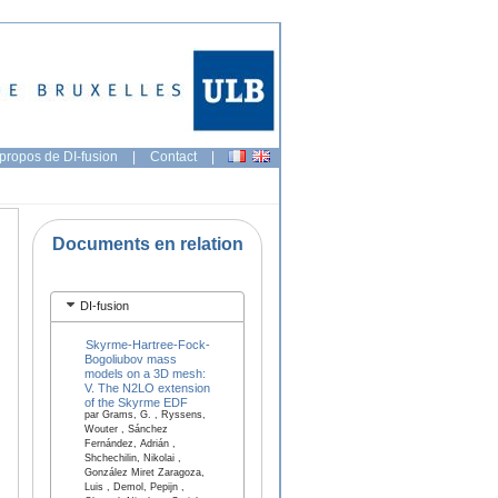
propos de DI-fusion
|
Contact
|
Documents en relation
DI-fusion
Skyrme-Hartree-Fock-
Bogoliubov mass
models on a 3D mesh:
V. The N2LO extension
of the Skyrme EDF
par Grams, G. , Ryssens,
Wouter , Sánchez
Fernández, Adrián ,
Shchechilin, Nikolai ,
González Miret Zaragoza,
Luis , Demol, Pepijn ,