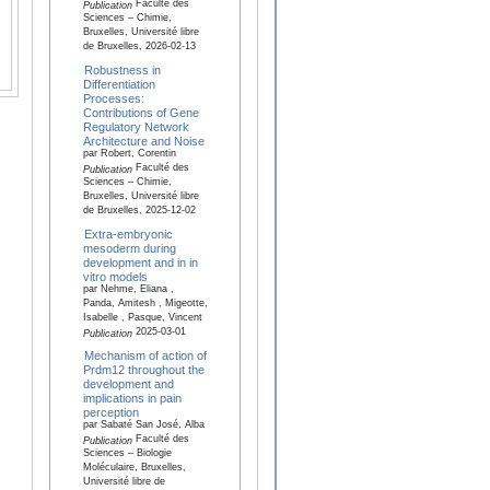
Faculté des
Publication
Sciences – Chimie,
Bruxelles, Université libre
de Bruxelles, 2026-02-13
Robustness in
Differentiation
Processes:
Contributions of Gene
Regulatory Network
Architecture and Noise
par Robert, Corentin
Faculté des
Publication
Sciences – Chimie,
Bruxelles, Université libre
de Bruxelles, 2025-12-02
Extra-embryonic
mesoderm during
development and in in
vitro models
par Nehme, Eliana ,
Panda, Amitesh , Migeotte,
Isabelle , Pasque, Vincent
2025-03-01
Publication
Mechanism of action of
Prdm12 throughout the
development and
implications in pain
perception
par Sabaté San José, Alba
Faculté des
Publication
Sciences – Biologie
Moléculaire, Bruxelles,
Université libre de