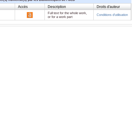
Accès
Description
Droits d'auteur
Full text for the whole work,
Conditions d'utilisation
or for a work part