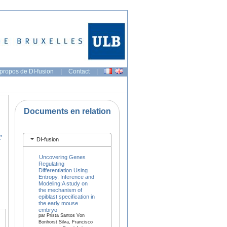
propos de DI-fusion
|
Contact
|
Documents en relation
r
DI-fusion
Uncovering Genes
Regulating
Differentiation Using
Entropy, Inference and
Modeling:A study on
the mechanism of
epiblast specification in
the early mouse
embryo
par Prista Santos Von
Bonhorst Silva, Francisco