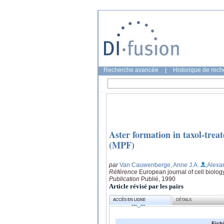
Recherche avancée
|
Historique de rec
Aster formation in taxol-tre
(MPF)
par
Van Cauwenberge, Anne J.A.
;Alexa
Référence
European journal of cell biolog
Publication
Publié, 1990
Article révisé par les pairs
ACCÈS EN LIGNE
DÉTAILS
Fich