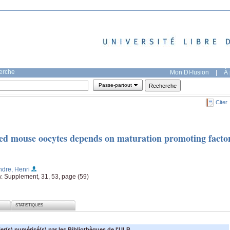
herche
Mon DI-fusion
|
À 
Passe-partout
Citer
ated mouse oocytes depends on maturation promoting facto
ndre, Henri
y. Supplement, 31, 53, page (59)
STATISTIQUES
ier(s) numérisé(s) par les Bibliothèques de l'ULB