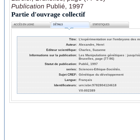
Publication
Publié, 1997
Partie d'ouvrage collectif
ACCÈS EN LIGNE
DÉTAILS
STATISTIQUES
Titre:
L'expérimentation sur l'embryons des 
Auteur:
Alexandre, Henri
Editeur scientifique:
Charles, Suzanne
Informations sur la publication:
Les Manipulations génétiques : jusqu'ou
Bruxelles, page (77-96)
Statut de publication:
Publié, 1997
series:
Sciences-Ethique-Sociétés.
Sujet CREF:
Génétique du développement
Langue:
Français
Identificateurs:
urn:isbn:9782804124618
VX-002389