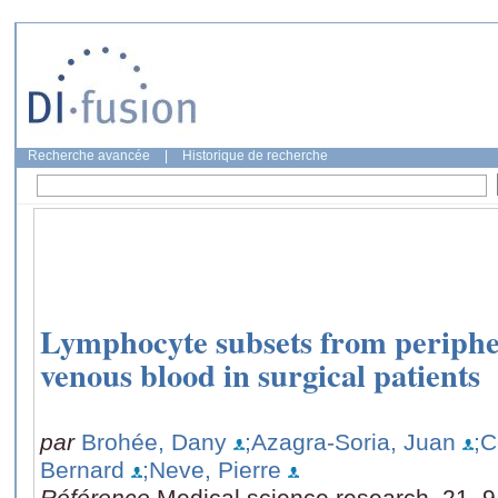
Recherche avancée
|
Historique de recherche
Lymphocyte subsets from periphe
venous blood in surgical patients
par
Brohée, Dany
;Azagra-Soria, Juan
;C
Bernard
;Neve, Pierre
Référence
Medical science research, 21, 9