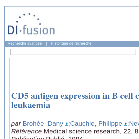
Recherche avancée
|
Historique de recherche
CD5 antigen expression in B cell 
leukaemia
par
Brohée, Dany
;Cauchie, Philippe
;Ne
Référence
Medical science research, 22, 8
Publication
Publié, 1994