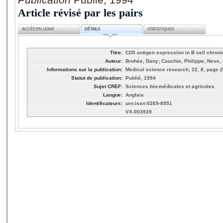
Article révisé par les pairs
ACCÈS EN LIGNE
DÉTAILS
STATISTIQUES
Titre:
CD5 antigen expression in B cell chron
Auteur:
Brohée, Dany; Cauchie, Philippe; Neve, 
Informations sur la publication:
Medical science research, 22, 8, page (
Statut de publication:
Publié, 1994
Sujet CREF:
Sciences bio-médicales et agricoles
Langue:
Anglais
Identificateurs:
urn:issn:0269-8951
VX-003939