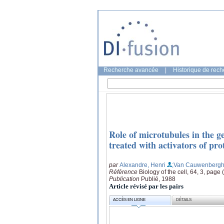
Recherche avancée
|
Historique de rec
Role of microtubules in the g
treated with activators of pr
par
Alexandre, Henri
;Van Cauwenberghe
Référence
Biology of the cell, 64, 3, page 
Publication
Publié, 1988
Article révisé par les pairs
ACCÈS EN LIGNE
DÉTAILS