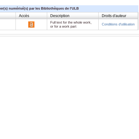
ier(s) numérisé(s) par les Bibliothèques de l'ULB
Accès
Description
Droits d'auteur
Full text for the whole work,
Conditions d'utilisation
or for a work part