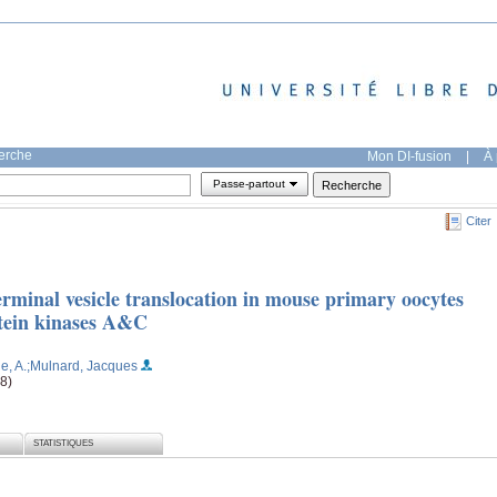
herche
Mon DI-fusion
|
À 
Passe-partout
Citer
erminal vesicle translocation in mouse primary oocytes
otein kinases A&C
, A.
;Mulnard, Jacques
(8)
STATISTIQUES