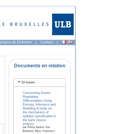
propos de DI-fusion
|
Contact
|
Documents en relation
DI-fusion
Uncovering Genes
Regulating
Differentiation Using
Entropy, Inference and
Modeling:A study on
the mechanism of
epiblast specification in
the early mouse
embryo
par Prista Santos Von
Bonhorst Silva, Francisco