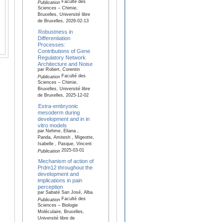
Faculté des
Publication
Sciences – Chimie,
Bruxelles, Université libre
de Bruxelles, 2026-02-13
Robustness in
Differentiation
Processes:
Contributions of Gene
Regulatory Network
Architecture and Noise
par Robert, Corentin
Faculté des
Publication
Sciences – Chimie,
Bruxelles, Université libre
de Bruxelles, 2025-12-02
Extra-embryonic
mesoderm during
development and in in
vitro models
par Nehme, Eliana ,
Panda, Amitesh , Migeotte,
Isabelle , Pasque, Vincent
2025-03-01
Publication
Mechanism of action of
Prdm12 throughout the
development and
implications in pain
perception
par Sabaté San José, Alba
Faculté des
Publication
Sciences – Biologie
Moléculaire, Bruxelles,
Université libre de