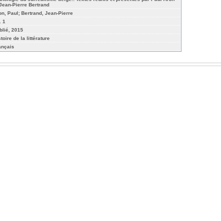
 Jean-Pierre Bertrand
on, Paul; Bertrand, Jean-Pierre
. 1
blié, 2015
toire de la littérature
ançais