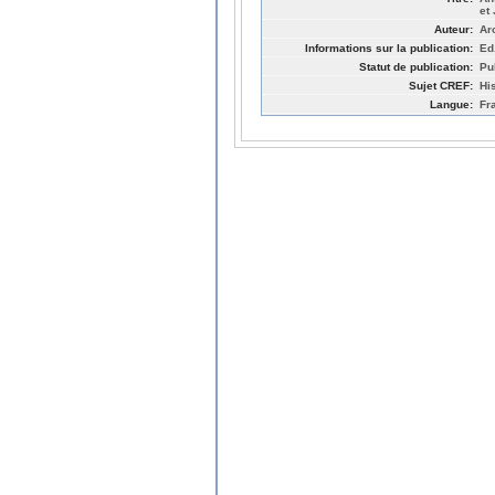
et
Auteur:
Ar
Informations sur la publication:
Ed
Statut de publication:
Pu
Sujet CREF:
His
Langue:
Fr