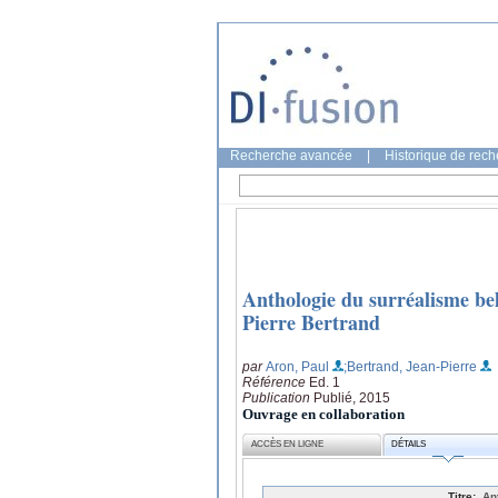
Recherche avancée
|
Historique de rec
Anthologie du surréalisme bel
Pierre Bertrand
par
Aron, Paul
;Bertrand, Jean-Pierre
Référence
Ed. 1
Publication
Publié, 2015
Ouvrage en collaboration
ACCÈS EN LIGNE
DÉTAILS
Titre:
An