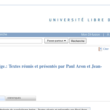
herche
Mon DI-fusion
|
À 
Passe-partout
Citer
ge.: Textes réunis et présentés par Paul Aron et Jean-
STATISTIQUES
thologie du surréalisme belge.: Textes réunis et présentés par Paul Aron