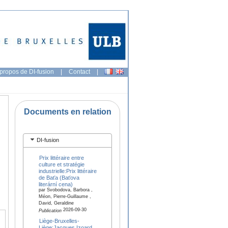
propos de DI-fusion
|
Contact
|
Documents en relation
DI-fusion
Prix littéraire entre
culture et stratégie
industrielle:Prix littéraire
de Baťa (Baťova
literární cena)
par Svobodova, Barbora ,
Méon, Pierre-Guillaume ,
David, Geraldine
2026-09-30
Publication
Liège-Bruxelles-
Liège:Jacques Izoard