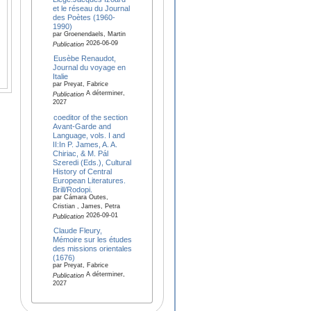
et le réseau du Journal
des Poètes (1960-
1990)
par Groenendaels, Martin
2026-06-09
Publication
Eusèbe Renaudot,
Journal du voyage en
Italie
par Preyat, Fabrice
A déterminer,
Publication
2027
coeditor of the section
Avant-Garde and
Language, vols. I and
II:In P. James, A. A.
Chiriac, & M. Pál
Szeredi (Eds.), Cultural
History of Central
European Literatures.
Brill/Rodopi.
par Cámara Outes,
Cristian , James, Petra
2026-09-01
Publication
Claude Fleury,
Mémoire sur les études
des missions orientales
(1676)
par Preyat, Fabrice
A déterminer,
Publication
2027