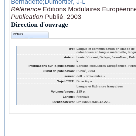
Bernadette
;Dumortier, J-L
Référence
Editions Modulaires Européenne
Publication
Publié, 2003
Direction d'ouvrage
DÉTAILS
Titre:
Langue et communication en classe de 
didactiques en langue maternelle, lang
Auteur:
Louis, Vincent; Defays, Jean-Marc; Delc
L
Informations sur la publication:
Editions Modulaires Européennes, Ferne
Statut de publication:
Publié, 2003
series:
coll. « Proximités »
Sujet CREF:
Didactique
Langue et littérature françaises
Volumes/pages:
235 p.
Langue:
Français
Identificateurs:
urn:isbn:2-930342-22-6