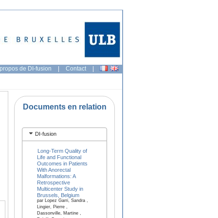
propos de DI-fusion
|
Contact
|
Documents en relation
DI-fusion
Long-Term Quality of
Life and Functional
Outcomes in Patients
With Anorectal
Malformations: A
Retrospective
Multicenter Study in
Brussels, Belgium
par Lopez Garri, Sandra ,
Lingier, Pierre ,
Dassonville, Martine ,