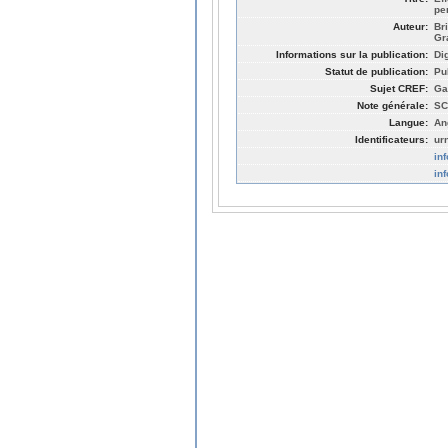
pe
Auteur:
Br
Gr
Informations sur la publication:
Di
Statut de publication:
Pu
Sujet CREF:
Ga
Note générale:
SC
Langue:
An
Identificateurs:
ur
in
in