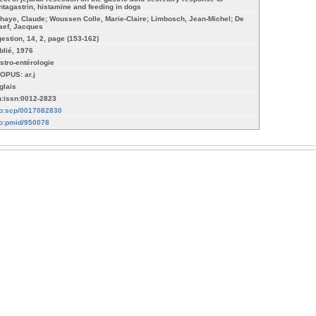
ntagastrin, histamine and feeding in dogs
ihaye, Claude; Woussen Colle, Marie-Claire; Limbosch, Jean-Michel; De
aef, Jacques
gestion, 14, 2, page (153-162)
blié, 1976
stro-entérologie
OPUS: ar.j
glais
n:issn:0012-2823
fo:scp/0017082830
fo:pmid/950078