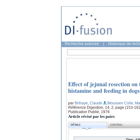
Recherche avancée
|
Historique de rec
Effect of jejunal resection on
histamine and feeding in dogs
par
Brihaye, Claude
;Woussen Colle, Ma
Référence
Digestion, 14, 2, page (153-16
Publication
Publié, 1976
Article révisé par les pairs
DÉTAILS
CONTENU
Titre:
Ef