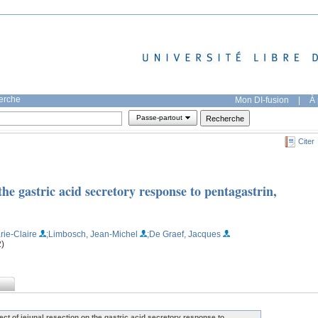
herche
Mon DI-fusion
|
À 
Passe-partout
Citer
 the gastric acid secretory response to pentagastrin,
rie-Claire
;Limbosch, Jean-Michel
;De Graef, Jacques
2)
fect of jejunal resection on the gastric acid secretory response to