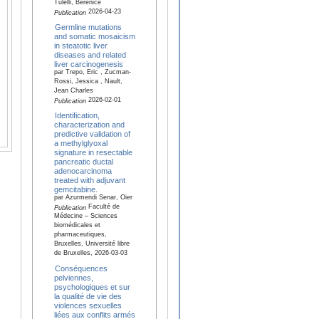
Tulelli, Berenice
2026-04-23
Publication
Germline mutations
and somatic mosaicism
in steatotic liver
diseases and related
liver carcinogenesis
par Trepo, Eric , Zucman-
Rossi, Jessica , Nault,
Jean Charles
2026-02-01
Publication
Identification,
characterization and
predictive validation of
a methylglyoxal
signature in resectable
pancreatic ductal
adenocarcinoma
treated with adjuvant
gemcitabine.
par Azurmendi Senar, Oier
Faculté de
Publication
Médecine – Sciences
biomédicales et
pharmaceutiques,
Bruxelles, Université libre
de Bruxelles, 2026-03-03
Conséquences
pelviennes,
psychologiques et sur
la qualité de vie des
violences sexuelles
liées aux conflits armés