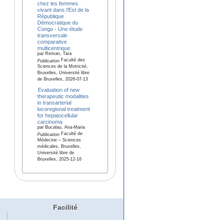
chez les femmes
vivant dans l’Est de la
République
Démocratique du
Congo - Une étude
transversale
comparative
multicentrique
par Reman, Tara
Faculté des
Publication
Sciences de la Motricité,
Bruxelles, Université libre
de Bruxelles, 2026-07-13
Evaluation of new
therapeutic modalities
in transarterial
locoregional treatment
for hepatocellular
carcinoma
par Bucalau, Ana-Maria
Faculté de
Publication
Médecine – Sciences
médicales, Bruxelles,
Université libre de
Bruxelles, 2025-12-16
Facilité