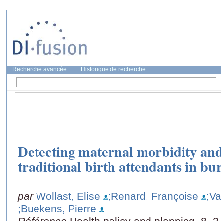
Recherche avancée
|
Historique de recherche
Detecting maternal morbidity and
traditional birth attendants in bu
par
Wollast, Elise
;Renard, Françoise
;V
;Buekens, Pierre
Référence
Health policy and planning, 8, 