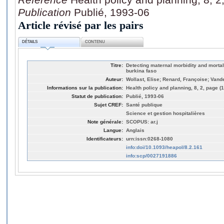
Publication
Publié, 1993-06
Article révisé par les pairs
DÉTAILS
CONTENU
Titre:
Detecting maternal morbidity and mortalit
burkina faso
Auteur:
Wollast, Elise; Renard, Françoise; Van
Informations sur la publication:
Health policy and planning, 8, 2, page (
Statut de publication:
Publié, 1993-06
Sujet CREF:
Santé publique
Science et gestion hospitalières
Note générale:
SCOPUS: ar.j
Langue:
Anglais
Identificateurs:
urn:issn:0268-1080
info:doi/10.1093/heapol/8.2.161
info:scp/0027191886