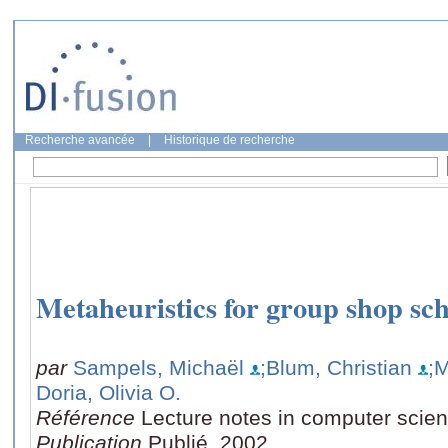
Recherche avancée
|
Historique de recherche
Metaheuristics for group shop sc
par
Sampels, Michaël
;Blum, Christian
;M
Doria, Olivia O.
Référence
Lecture notes in computer scie
Publication
Publié, 2002