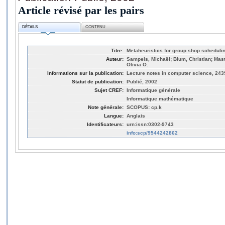
Article révisé par les pairs
DÉTAILS
CONTENU
Titre:
Metaheuristics for group shop scheduli
Auteur:
Sampels, Michaël; Blum, Christian; Mastr
Olivia O.
Informations sur la publication:
Lecture notes in computer science, 243
Statut de publication:
Publié, 2002
Sujet CREF:
Informatique générale
Informatique mathématique
Note générale:
SCOPUS: cp.k
Langue:
Anglais
Identificateurs:
urn:issn:0302-9743
info:scp/9544242862